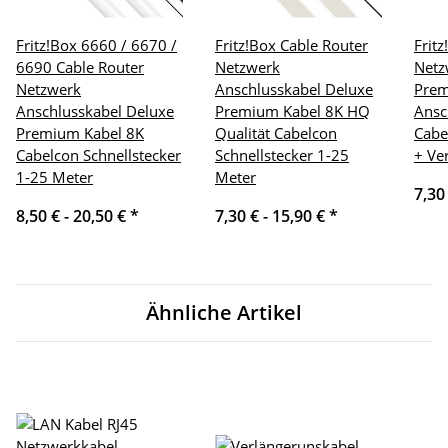
Fritz!Box 6660 / 6670 /
Fritz!Box Cable Router
Frit
6690 Cable Router
Netzwerk
Netz
Netzwerk
Anschlusskabel Deluxe
Pre
Anschlusskabel Deluxe
Premium Kabel 8K HQ
Ansc
Premium Kabel 8K
Qualität Cabelcon
Cabe
Cabelcon Schnellstecker
Schnellstecker 1-25
+ Ve
1-25 Meter
Meter
7,30
8,50 € -
20,50 €
*
7,30 € -
15,90 €
*
Ähnliche Artikel