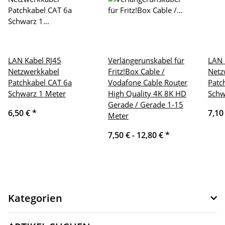
LAN Kabel RJ45
Verlängerunskabel für
LAN 
Netzwerkkabel
Fritz!Box Cable /
Netz
Patchkabel CAT 6a
Vodafone Cable Router
Patc
Schwarz 1 Meter
High Quality 4K 8K HD
Schw
Gerade / Gerade 1-15
6,50 €
*
7,10
Meter
7,50 € -
12,80 €
*
Kategorien