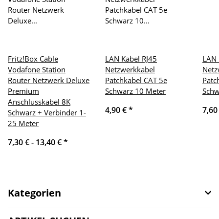
Fritz!Box Cable
LAN Kabel RJ45
LAN 
Vodafone Station
Netzwerkkabel
Netz
Router Netzwerk Deluxe
Patchkabel CAT 5e
Patc
Premium
Schwarz 10 Meter
Schw
Anschlusskabel 8K
4,90 €
*
7,60
Schwarz + Verbinder 1-
25 Meter
7,30 € -
13,40 €
*
Kategorien