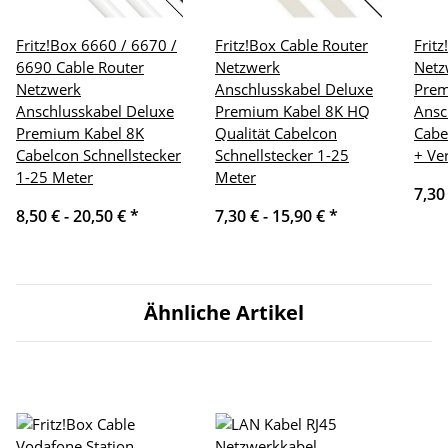
Fritz!Box 6660 / 6670 /
Fritz!Box Cable Router
Frit
6690 Cable Router
Netzwerk
Netz
Netzwerk
Anschlusskabel Deluxe
Pre
Anschlusskabel Deluxe
Premium Kabel 8K HQ
Ansc
Premium Kabel 8K
Qualität Cabelcon
Cabe
Cabelcon Schnellstecker
Schnellstecker 1-25
+ Ve
1-25 Meter
Meter
7,30
8,50 € -
20,50 €
*
7,30 € -
15,90 €
*
Ähnliche Artikel