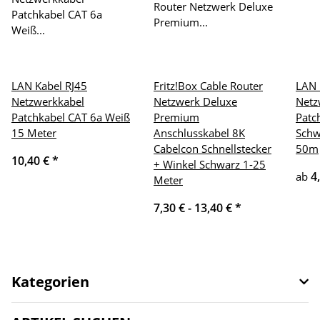
LAN Kabel RJ45
Fritz!Box Cable Router
LAN 
Netzwerkkabel
Netzwerk Deluxe
Netz
Patchkabel CAT 6a Weiß
Premium
Patc
15 Meter
Anschlusskabel 8K
Schw
Cabelcon Schnellstecker
50m
10,40 €
*
+ Winkel Schwarz 1-25
4
ab
Meter
7,30 € -
13,40 €
*
Kategorien