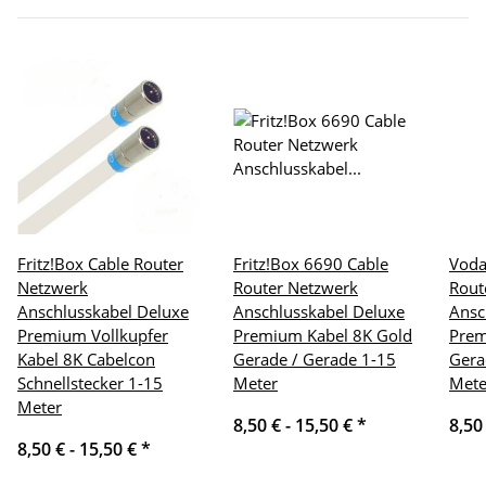
Fritz!Box Cable Router
Fritz!Box 6690 Cable
Voda
Netzwerk
Router Netzwerk
Rout
Anschlusskabel Deluxe
Anschlusskabel Deluxe
Ansc
Premium Vollkupfer
Premium Kabel 8K Gold
Prem
Kabel 8K Cabelcon
Gerade / Gerade 1-15
Gera
Schnellstecker 1-15
Meter
Mete
Meter
8,50 € -
15,50 €
*
8,50
8,50 € -
15,50 €
*