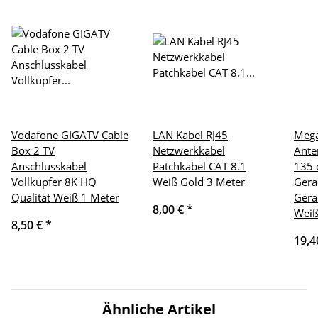
Vodafone GIGATV Cable
LAN Kabel RJ45
Mega
Box 2 TV
Netzwerkkabel
Ante
Anschlusskabel
Patchkabel CAT 8.1
135 
Vollkupfer 8K HQ
Weiß Gold 3 Meter
Gera
Qualität Weiß 1 Meter
Gera
8,00 €
*
Weiß
8,50 €
*
19,4
Ähnliche Artikel