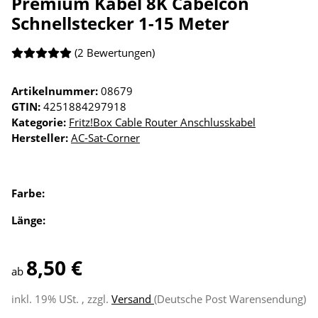
Premium Kabel 8K Cabelcon
Schnellstecker 1-15 Meter
(2 Bewertungen)
Artikelnummer:
08679
GTIN:
4251884297918
Kategorie:
Fritz!Box Cable Router Anschlusskabel
Hersteller:
AC-Sat-Corner
Farbe:
Länge:
8,50 €
ab
inkl. 19% USt. , zzgl.
Versand
(Deutsche Post Warensendung)