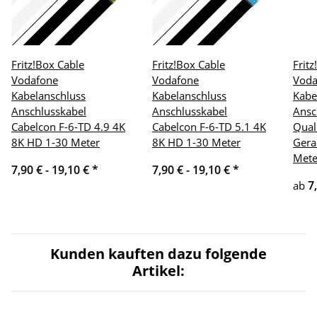
Fritz!Box Cable
Fritz!Box Cable
Frit
Vodafone
Vodafone
Voda
Kabelanschluss
Kabelanschluss
Kabe
Anschlusskabel
Anschlusskabel
Ansc
Cabelcon F-6-TD 4.9 4K
Cabelcon F-6-TD 5.1 4K
Qual
8K HD 1-30 Meter
8K HD 1-30 Meter
Gera
Mete
7,90 € -
19,10 €
*
7,90 € -
19,10 €
*
7
ab
Kunden kauften dazu folgende
Artikel: