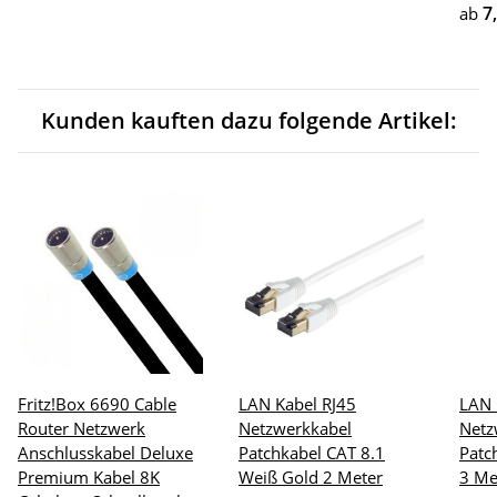
7
ab
Kunden kauften dazu folgende Artikel:
Fritz!Box 6690 Cable
LAN Kabel RJ45
LAN 
Router Netzwerk
Netzwerkkabel
Netz
Anschlusskabel Deluxe
Patchkabel CAT 8.1
Patc
Premium Kabel 8K
Weiß Gold 2 Meter
3 Me