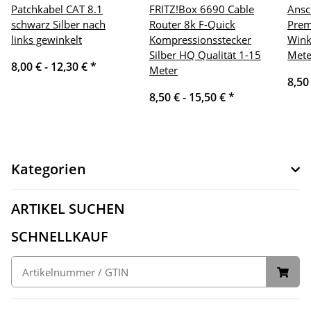
Patchkabel CAT 8.1
FRITZ!Box 6690 Cable
Ansc
schwarz Silber nach
Router 8k F-Quick
Prem
links gewinkelt
Kompressionsstecker
Wink
Silber HQ Qualität 1-15
Mete
8,00 € -
12,30 €
*
Meter
8,50
8,50 € -
15,50 €
*
Kategorien
ARTIKEL SUCHEN
SCHNELLKAUF