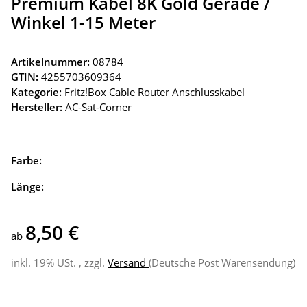
Premium Kabel 8K Gold Gerade /
Winkel 1-15 Meter
Artikelnummer:
08784
GTIN:
4255703609364
Kategorie:
Fritz!Box Cable Router Anschlusskabel
Hersteller:
AC-Sat-Corner
Farbe:
Länge:
8,50 €
ab
inkl. 19% USt. , zzgl.
Versand
(Deutsche Post Warensendung)