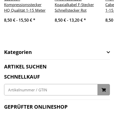
Kompressionsstecker
Koaxialkabel F-Stecker
Cabe
HQ Qualität 1-15 Meter
Schnellstecker Rot
1-15
8,50 € -
15,50 €
*
8,50 € -
13,20 €
*
8,50
Kategorien
ARTIKEL SUCHEN
SCHNELLKAUF
GEPRÜFTER ONLINESHOP