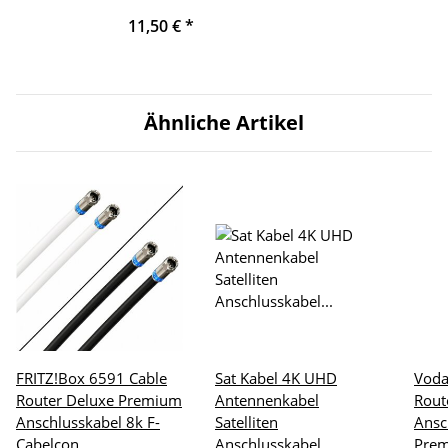
11,50 €
*
Ähnliche Artikel
FRITZ!Box 6591 Cable
Sat Kabel 4K UHD
Voda
Router Deluxe Premium
Antennenkabel
Rout
Anschlusskabel 8k F-
Satelliten
Ansc
Cabelcon
Anschlusskabel
Prem