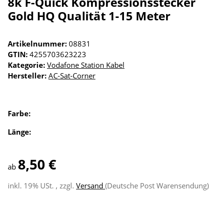
8k F-Quick Kompressionsstecker
Gold HQ Qualität 1-15 Meter
Artikelnummer:
08831
GTIN:
4255703623223
Kategorie:
Vodafone Station Kabel
Hersteller:
AC-Sat-Corner
Farbe:
Länge:
8,50 €
ab
inkl. 19% USt. , zzgl.
Versand
(Deutsche Post Warensendung)