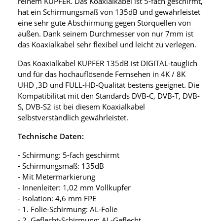
reinem KUPFER. Das Koaxialkabel ist 5-fach geschirmt,
hat ein Schirmungsmaß von 135dB und gewährleistet
eine sehr gute Abschirmung gegen Störquellen von
außen. Dank seinem Durchmesser von nur 7mm ist
das Koaxialkabel sehr flexibel und leicht zu verlegen.
Das Koaxialkabel KUPFER 135dB ist DIGITAL-tauglich
und für das hochauflösende Fernsehen in 4K / 8K
UHD ,3D und FULL-HD-Qualität bestens geeignet. Die
Kompatibilität mit den Standards DVB-C, DVB-T, DVB-
S, DVB-S2 ist bei diesem Koaxialkabel
selbstverständlich gewährleistet.
Technische Daten:
- Schirmung: 5-fach geschirmt
- Schirmungsmaß: 135dB
- Mit Metermarkierung
- Innenleiter: 1,02 mm Vollkupfer
- Isolation: 4,6 mm FPE
- 1. Folie-Schirmung: AL-Folie
- 2. Geflecht-Schirmung: AL-Geflecht