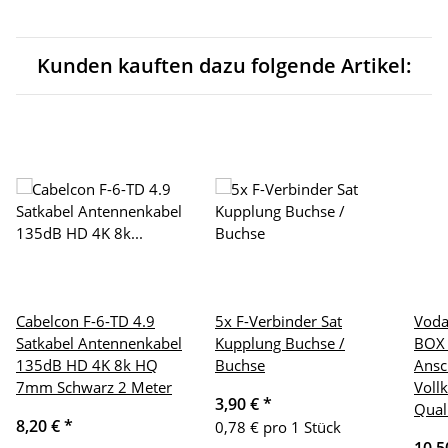
Kunden kauften dazu folgende Artikel:
Cabelcon F-6-TD 4.9
5x F-Verbinder Sat
Voda
Satkabel Antennenkabel
Kupplung Buchse /
BOX 
135dB HD 4K 8k HQ
Buchse
Ansc
7mm Schwarz 2 Meter
Voll
3,90 €
*
Qual
8,20 €
*
0,78 € pro 1 Stück