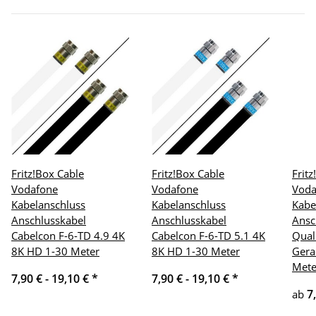
Fritz!Box Cable
Fritz!Box Cable
Frit
Vodafone
Vodafone
Voda
Kabelanschluss
Kabelanschluss
Kabe
Anschlusskabel
Anschlusskabel
Ansc
Cabelcon F-6-TD 4.9 4K
Cabelcon F-6-TD 5.1 4K
Qual
8K HD 1-30 Meter
8K HD 1-30 Meter
Gera
Mete
7,90 € -
19,10 €
*
7,90 € -
19,10 €
*
7
ab