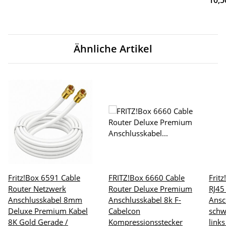
10,5
Ähnliche Artikel
Fritz!Box 6591 Cable
FRITZ!Box 6660 Cable
Frit
Router Netzwerk
Router Deluxe Premium
RJ45
Anschlusskabel 8mm
Anschlusskabel 8k F-
Ansc
Deluxe Premium Kabel
Cabelcon
schw
8K Gold Gerade /
Kompressionsstecker
links