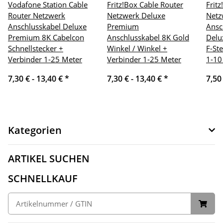
Vodafone Station Cable
Fritz!Box Cable Router
Frit
Router Netzwerk
Netzwerk Deluxe
Netz
Anschlusskabel Deluxe
Premium
Ansc
Premium 8K Cabelcon
Anschlusskabel 8K Gold
Delu
Schnellstecker +
Winkel / Winkel +
F-St
Verbinder 1-25 Meter
Verbinder 1-25 Meter
1-10
7,30 € -
13,40 €
*
7,30 € -
13,40 €
*
7,50
Kategorien
ARTIKEL SUCHEN
SCHNELLKAUF