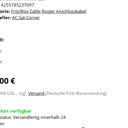
4255785237097
orie:
Fritz!Box Cable Router Anschlusskabel
eller:
AC-Sat-Corner
ll:
e:
e:
00 €
19% USt. , zzgl.
Versand
(Deutsche Post Warensendung)
ofort verfügbar
status: Versandfertig innerhalb 24
en