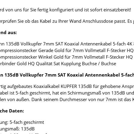
d von uns für Sie fertig konfiguriert und ist sofort einsatzbereit!
erprüfen Sie ob das Kabel zu Ihrer Wand Anschlussdose passt. E
nd aus:
nn 135dB Vollkupfer 7mm SAT Koaxial Antennenkabel 5-fach 4K
ompressionstecker Gerade Gold für 7mm Vollmetall F-Stecker HQ 
ompressionstecker Winkel Gold für 7mm Vollmetall F-Stecker HQ 
erbinder Gold HQ Qualität Sat Kupplung Buchse / Buchse
 135dB Vollkupfer 7mm SAT Koaxial Antennenkabel 5-fac
tig aufgebautes Koaxialkabel KUPFER 135dB für gehobene Anspr
abel ist 5-fach geschirmt, hat ein Schirmungsmaß von 135dB und
len von außen. Dank seinem Durchmesser von nur 7mm ist das Koax
che Daten:
ung: 5-fach geschirmt
mungsmaß: 135dB