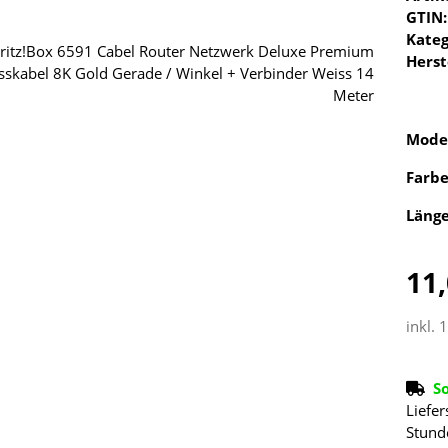
GTIN:
Kateg
Herst
Mode
Farb
Läng
11,
inkl. 
S
Liefer
Stund