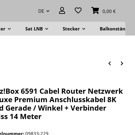
DE
0,00 €
ter
Sat LNB
Stecker
Balkonständer
tz!Box 6591 Cabel Router Netzwerk
uxe Premium Anschlusskabel 8K
d Gerade / Winkel + Verbinder
ss 14 Meter
kelnummer:
09833-229