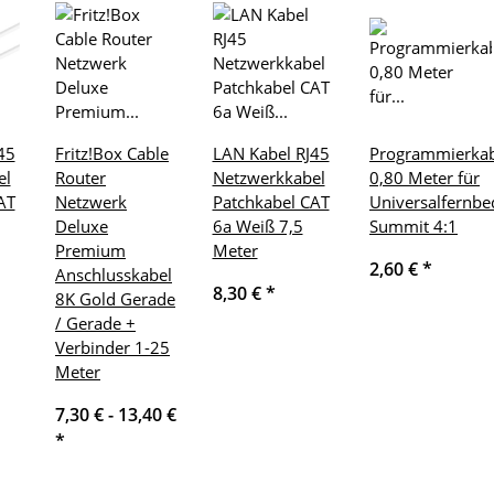
45
Fritz!Box Cable
LAN Kabel RJ45
Programmierkab
el
Router
Netzwerkkabel
0,80 Meter für
AT
Netzwerk
Patchkabel CAT
Universalfernb
Deluxe
6a Weiß 7,5
Summit 4:1
Premium
Meter
2,60 €
*
Anschlusskabel
8,30 €
*
8K Gold Gerade
/ Gerade +
Verbinder 1-25
Meter
7,30 € -
13,40 €
*