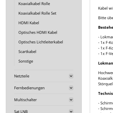
Koaxialkabel Rolle
Kabel wir
Koaxialkabel Rolle Set
Bitte üb
HDMI Kabel
Bestehe
Optisches HDMI Kabel
- Lokma
Optisches Lichtleiterkabel
- 1x F-K
- 1x F-K
Scartkabel
- 1x F-V
Sonstige
Lokmann
Hochwer
Netzteile
Koaxialk
Störquel
Fernbedienungen
Technis
Multischalter
- Schirm
- Schir
Sat LNB