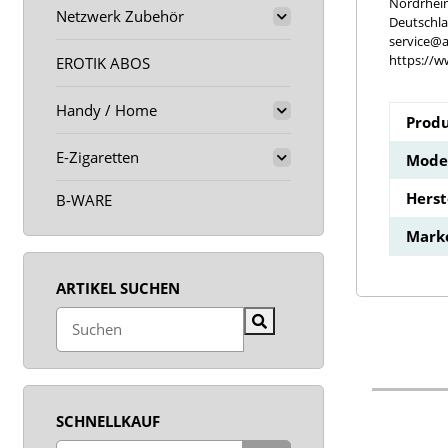
Nordrhei
Netzwerk Zubehör
Deutschl
service@a
https://w
EROTIK ABOS
Handy / Home
Produ
E-Zigaretten
Model
Hers
B-WARE
Mark
ARTIKEL SUCHEN
SCHNELLKAUF