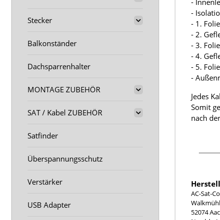
- Innenl
- Isolat
Stecker
- 1. Fol
- 2. Gef
Balkonständer
- 3. Fol
- 4. Gef
Dachsparrenhalter
- 5. Fol
- Außen
MONTAGE ZUBEHÖR
Jedes Ka
Somit ge
SAT / Kabel ZUBEHÖR
nach der
Satfinder
Überspannungsschutz
Verstärker
Herstel
AC-Sat-Co
Walkmühle
USB Adapter
52074 Aa