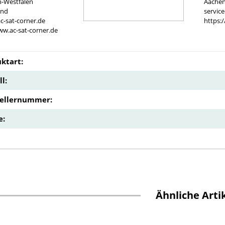
n-Westfalen
Aachen
and
servic
c-sat-corner.de
https:
ww.ac-sat-corner.de
ktart:
l:
tellernummer:
e:
Ähnliche Arti