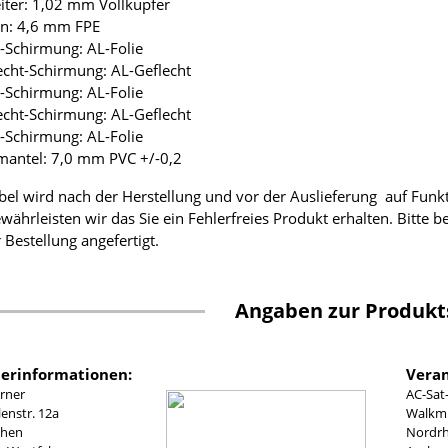
eiter: 1,02 mm Vollkupfer
ion: 4,6 mm FPE
ie-Schirmung: AL-Folie
lecht-Schirmung: AL-Geflecht
ie-Schirmung: AL-Folie
lecht-Schirmung: AL-Geflecht
ie-Schirmung: AL-Folie
mantel: 7,0 mm PVC +/-0,2
bel wird nach der Herstellung und vor der Auslieferung auf Funk
währleisten wir das Sie ein Fehlerfreies Produkt erhalten. Bitte 
 Bestellung angefertigt.
Angaben zur Produkt
lerinformationen:
Veran
rner
AC-Sat
nstr. 12a
Walkmü
chen
Nordrh