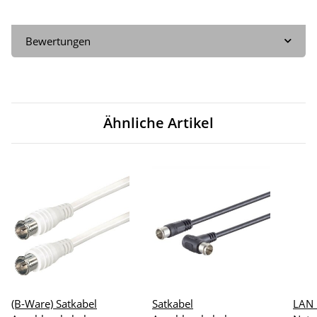
Bewertungen
Ähnliche Artikel
(B-Ware) Satkabel
Satkabel
LAN 