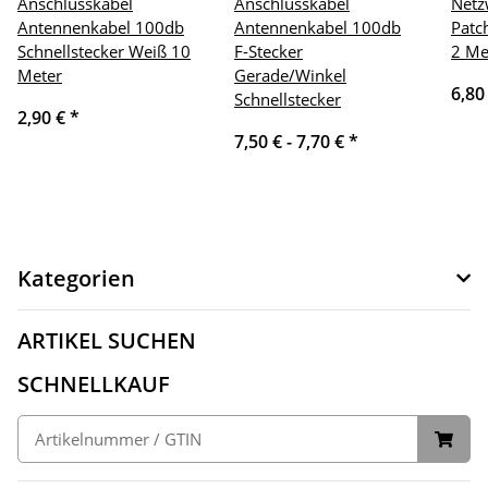
Anschlusskabel
Anschlusskabel
Netz
Antennenkabel 100db
Antennenkabel 100db
Patc
Schnellstecker Weiß 10
F-Stecker
2 Me
Meter
Gerade/Winkel
6,80
Schnellstecker
2,90 €
*
7,50 € -
7,70 €
*
Kategorien
ARTIKEL SUCHEN
SCHNELLKAUF