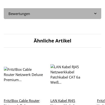
Bewertungen
Ähnliche Artikel
Fritz!Box Cable Router
LAN Kabel RJ45
Frit