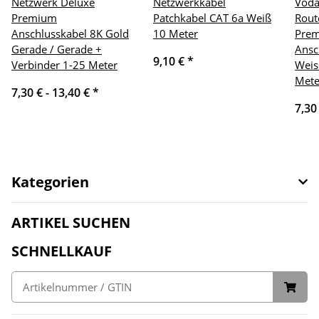
Netzwerk Deluxe
Netzwerkkabel
Voda
Premium
Patchkabel CAT 6a Weiß
Rout
Anschlusskabel 8K Gold
10 Meter
Pre
Gerade / Gerade +
Ansc
9,10 €
*
Verbinder 1-25 Meter
Weis
Mete
7,30 € -
13,40 €
*
7,30
Kategorien
ARTIKEL SUCHEN
SCHNELLKAUF