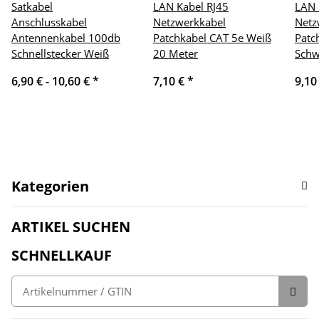
Satkabel
LAN Kabel RJ45
LAN 
Anschlusskabel
Netzwerkkabel
Netz
Antennenkabel 100db
Patchkabel CAT 5e Weiß
Patc
Schnellstecker Weiß
20 Meter
Schw
6,90 € -
10,60 €
*
7,10 €
*
9,10
Kategorien
ARTIKEL SUCHEN
SCHNELLKAUF