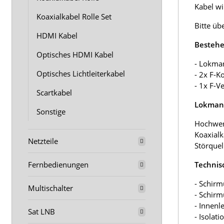
Kabel wir
Koaxialkabel Rolle Set
Bitte üb
HDMI Kabel
Bestehe
Optisches HDMI Kabel
- Lokma
Optisches Lichtleiterkabel
- 2x F-K
- 1x F-V
Scartkabel
Lokmann
Sonstige
Hochwer
Koaxialk
Netzteile
Störquel
Fernbedienungen
Technis
- Schirm
Multischalter
- Schir
- Innenl
Sat LNB
- Isolat