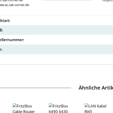
c-sat-corner.de
https:
ww.ac-sat-corner.de
ktart:
l:
ellernummer:
:
Ähnliche Arti