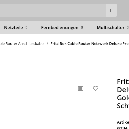
Netzteile
Fernbedienungen
Multischalter
able Router Anschlusskabel
Fritz!Box Cable Router Netzwerk Deluxe Pre
Fri
Del
Gol
Sch
Arti
GTIN: