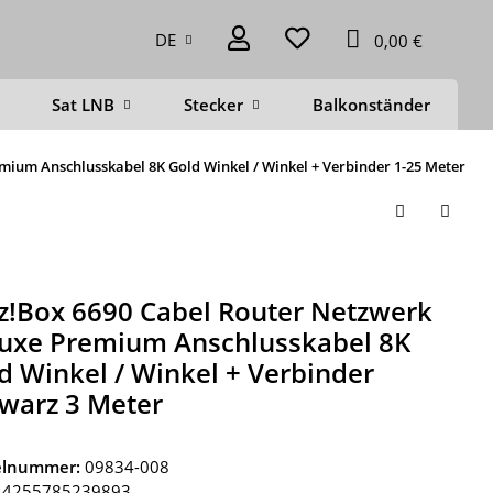
DE
0,00 €
Sat LNB
Stecker
Balkonständer
D
mium Anschlusskabel 8K Gold Winkel / Winkel + Verbinder 1-25 Meter
tz!Box 6690 Cabel Router Netzwerk
uxe Premium Anschlusskabel 8K
d Winkel / Winkel + Verbinder
warz 3 Meter
kelnummer:
09834-008
4255785239893