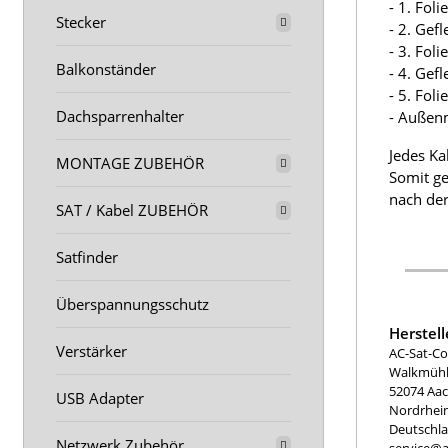
- 1. Fol
Stecker
- 2. Gef
- 3. Fol
Balkonständer
- 4. Gef
- 5. Fol
Dachsparrenhalter
- Außen
Jedes Ka
MONTAGE ZUBEHÖR
Somit ge
nach der
SAT / Kabel ZUBEHÖR
Satfinder
Überspannungsschutz
Herstel
Verstärker
AC-Sat-Co
Walkmühle
52074 Aa
USB Adapter
Nordrhei
Deutschl
Netzwerk Zubehör