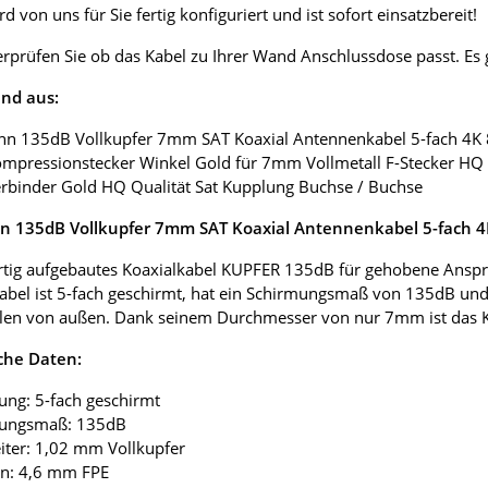
d von uns für Sie fertig konfiguriert und ist sofort einsatzbereit!
erprüfen Sie ob das Kabel zu Ihrer Wand Anschlussdose passt. E
nd aus:
nn 135dB Vollkupfer 7mm SAT Koaxial Antennenkabel 5-fach 4K
ompressionstecker Winkel Gold für 7mm Vollmetall F-Stecker HQ 
erbinder Gold HQ Qualität Sat Kupplung Buchse / Buchse
 135dB Vollkupfer 7mm SAT Koaxial Antennenkabel 5-fach 
tig aufgebautes Koaxialkabel KUPFER 135dB für gehobene Anspr
abel ist 5-fach geschirmt, hat ein Schirmungsmaß von 135dB und
len von außen. Dank seinem Durchmesser von nur 7mm ist das Koax
che Daten:
ung: 5-fach geschirmt
mungsmaß: 135dB
eiter: 1,02 mm Vollkupfer
ion: 4,6 mm FPE