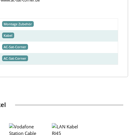
//www.ac-sat-corner.de
Montage Zubehör
Kabel
AC-Sat-Corner
AC-Sat-Corner
kel