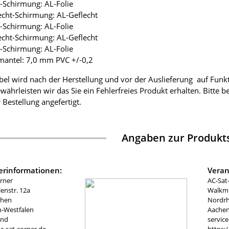
ie-Schirmung: AL-Folie
lecht-Schirmung: AL-Geflecht
ie-Schirmung: AL-Folie
lecht-Schirmung: AL-Geflecht
ie-Schirmung: AL-Folie
mantel: 7,0 mm PVC +/-0,2
bel wird nach der Herstellung und vor der Auslieferung auf Funk
währleisten wir das Sie ein Fehlerfreies Produkt erhalten. Bitte 
 Bestellung angefertigt.
Angaben zur Produkts
lerinformationen:
Veran
rner
AC-Sat
nstr. 12a
Walkmü
chen
Nordrh
n-Westfalen
Aachen
and
servic