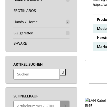
service@a
https://w
EROTIK ABOS
Produ
Handy / Home
Model
E-Zigaretten
Herst
B-WARE
Marke
ARTIKEL SUCHEN
SCHNELLKAUF