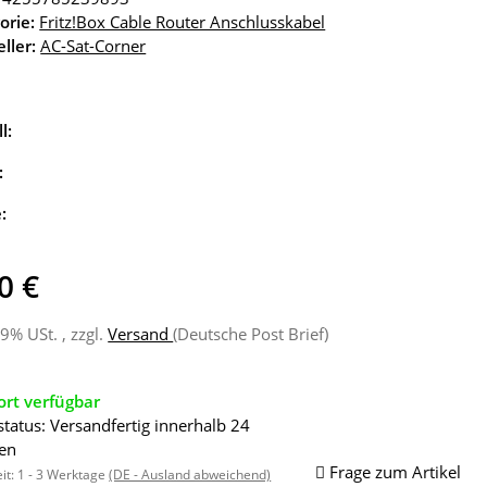
orie:
Fritz!Box Cable Router Anschlusskabel
ller:
AC-Sat-Corner
l:
:
e:
0 €
19% USt. , zzgl.
Versand
(Deutsche Post Brief)
ort verfügbar
status: Versandfertig innerhalb 24
en
Frage zum Artikel
eit:
1 - 3 Werktage
(DE - Ausland abweichend)