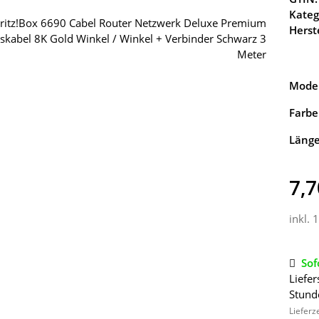
Kateg
Herste
Model
Farbe
Läng
7,7
inkl. 
Sof
Liefer
Stund
Lieferz