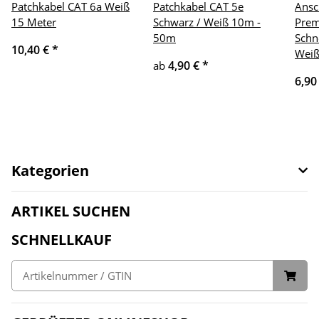
Patchkabel CAT 6a Weiß
Patchkabel CAT 5e
Ansc
15 Meter
Schwarz / Weiß 10m -
Prem
50m
Schn
10,40 €
*
Weiß
4,90 €
*
ab
6,90
Kategorien
ARTIKEL SUCHEN
SCHNELLKAUF