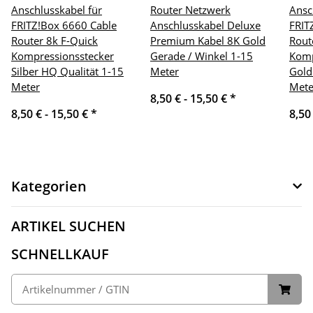
Anschlusskabel für
Router Netzwerk
Ansc
FRITZ!Box 6660 Cable
Anschlusskabel Deluxe
FRIT
Router 8k F-Quick
Premium Kabel 8K Gold
Rout
Kompressionsstecker
Gerade / Winkel 1-15
Komp
Silber HQ Qualität 1-15
Meter
Gold
Meter
Mete
8,50 € -
15,50 €
*
8,50 € -
15,50 €
*
8,50
Kategorien
ARTIKEL SUCHEN
SCHNELLKAUF