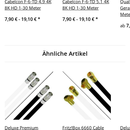
Cabelcon F-6-TD 4.9 4K
Cabelcon F-6-TD 5.1 4K
Qual
8K HD 1-30 Meter
8K HD 1-30 Meter
Gera
Mete
7,90 € -
19,10 €
*
7,90 € -
19,10 €
*
7
ab
Ähnliche Artikel
Deluxe Premium
Fritz!Box 6660 Cable
Delu