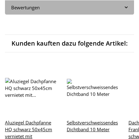
Bewertungen
Kunden kauften dazu folgende Artikel:
Aluziegel Dachpfanne
Selbstverschweissendes
Dach
HQ schwarz 50x45cm
Dichtband 10 Meter
Fran
vernietet mit
schw