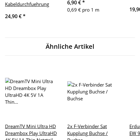
6,90 €
*
Kabeldurchfuehrung
19,9
0,69 € pro 1 m
24,90 €
*
Ähnliche Artikel
DreamTV Mini Ultra HD
2x F-Verbinder Sat
Erdu
Dreambox Play UltraHD
Kupplung Buchse /
EW 9
4K 5V 1A Thin Netzteil
Buchse