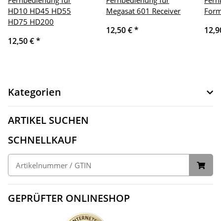
Fernbedienung für
Fernbedienung für
Fern
HD10 HD45 HD55
Megasat 601 Receiver
Form
HD75 HD200
12,50 €
*
12,9
12,50 €
*
Kategorien
ARTIKEL SUCHEN
SCHNELLKAUF
GEPRÜFTER ONLINESHOP