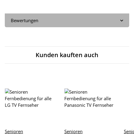
Bewertungen
Kunden kauften auch
Senioren
Senioren
Seni