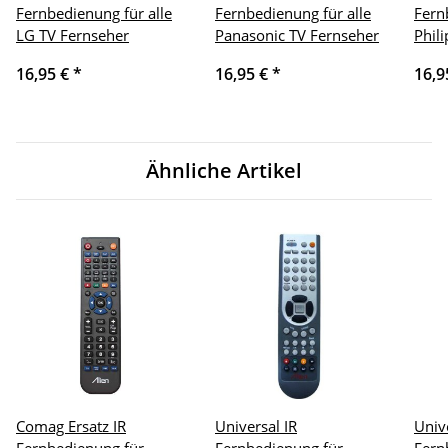
Fernbedienung für alle
Fernbedienung für alle
Fern
LG TV Fernseher
Panasonic TV Fernseher
Phil
16,95 €
*
16,95 €
*
16,9
Ähnliche Artikel
Comag Ersatz IR
Universal IR
Univ