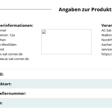
Angaben zur Produkt
lerinformationen:
Veran
rner
AC-Sat
nstr. 12a
Walkmü
chen
Nordrh
n-Westfalen
Aachen
and
servic
c-sat-corner.de
https:
ww.ac-sat-corner.de
l:
ktart:
tellernummer:
e: