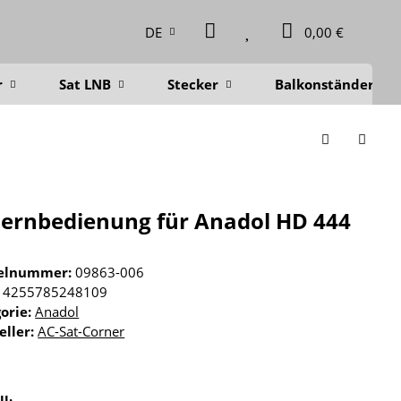
DE
0,00 €
r
Sat LNB
Stecker
Balkonständer
Fernbedienung für Anadol HD 444
kelnummer:
09863-006
4255785248109
orie:
Anadol
eller:
AC-Sat-Corner
ll: