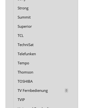
Strong
Summit
Superior
TCL
TechniSat
Telefunken
Tempo
Thomson
TOSHIBA
TV Fernbedienung
TVIP