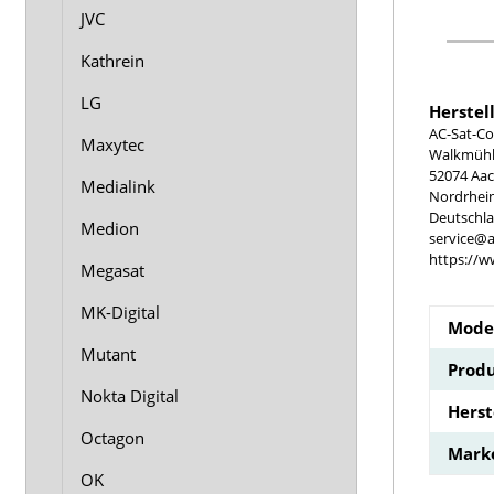
JVC
Kathrein
LG
Herstel
AC-Sat-Co
Maxytec
Walkmühle
52074 Aa
Medialink
Nordrhei
Deutschl
Medion
service@a
https://w
Megasat
MK-Digital
Model
Mutant
Produ
Nokta Digital
Hers
Octagon
Mark
OK