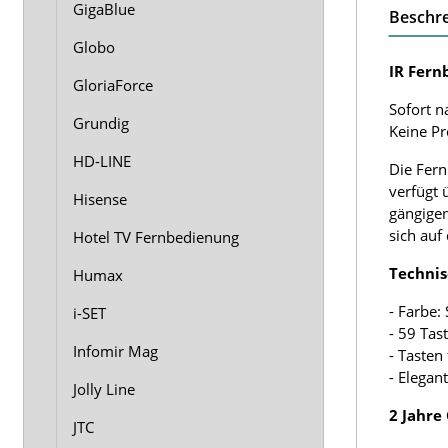
GigaBlue
Beschr
Globo
IR Fern
GloriaForce
Sofort n
Grundig
Keine P
HD-LINE
Die Fern
verfügt 
Hisense
gängigen
sich auf
Hotel TV Fernbedienung
Technis
Humax
- Farbe:
i-SET
- 59 Tas
Infomir Mag
- Tasten
- Elegan
Jolly Line
2 Jahre
JTC