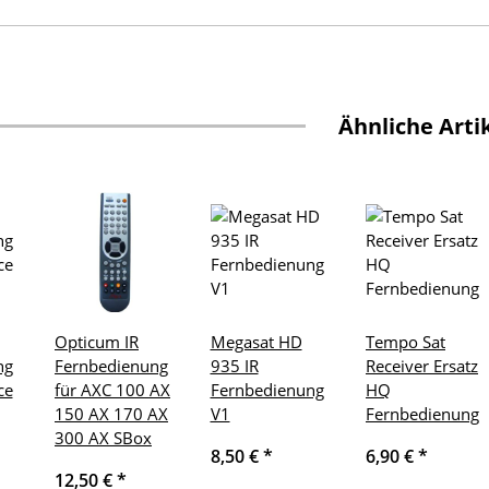
Ähnliche Arti
Opticum IR
Megasat HD
Tempo Sat
ng
Fernbedienung
935 IR
Receiver Ersatz
ce
für AXC 100 AX
Fernbedienung
HQ
150 AX 170 AX
V1
Fernbedienung
300 AX SBox
8,50 €
*
6,90 €
*
12,50 €
*