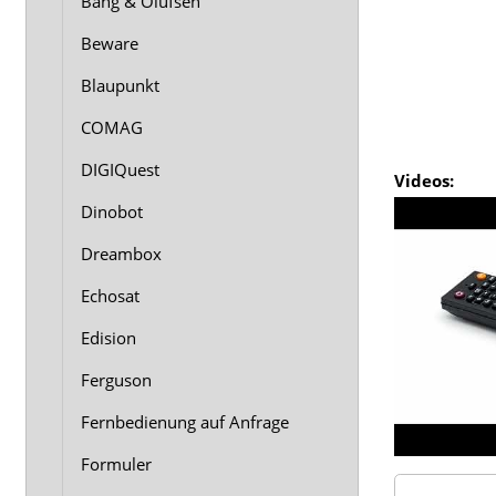
Bang & Olufsen
Beware
Blaupunkt
COMAG
DIGIQuest
Videos:
Dinobot
Dreambox
Echosat
Edision
Ferguson
Fernbedienung auf Anfrage
Formuler