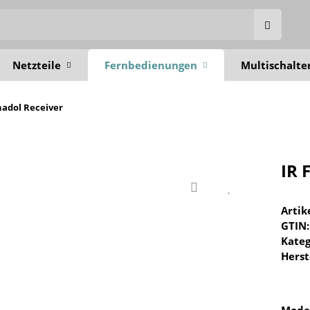
Netzteile
Fernbedienungen
Multischalte
nadol Receiver
IR 
Arti
GTIN:
Kateg
Herst
Mode