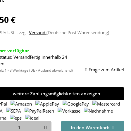
50 €
19% USt. , zzgl.
Versand
(Deutsche Post Warensendung)
ort verfügbar
status: Versandfertig innerhalb 24
en
Frage zum Artikel
eit:
1 - 3 Werktage
(DE - Ausland abweichend)
weitere Zahlungsmöglichkeiten anzeigen
In den Warenkorb