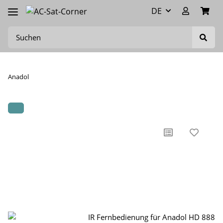
DE
Anadol