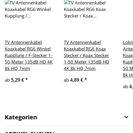
TV Antennenkabel
TV Antennenkabel
Lokm
Koaxkabel RG6 Winkel
Koaxkabel RG6 Koax
Ante
Kupplung / F-Stecker 1-
Stecker / Koax Stecker
Koax
50 Meter 135dB HD 4K
1-50 Meter 135dB HD
Kupf
8k HQ 7mm
4K 8k HQ 7mm
50 M
8k 
5,29 €
*
4,89 €
*
ab
ab
4
ab
Kategorien