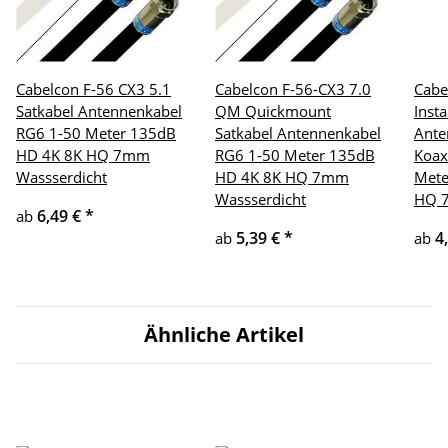
Cabelcon F-56 CX3 5.1
Cabelcon F-56-CX3 7.0
Cabe
Satkabel Antennenkabel
QM Quickmount
Insta
RG6 1-50 Meter 135dB
Satkabel Antennenkabel
Ante
HD 4K 8K HQ 7mm
RG6 1-50 Meter 135dB
Koax
Wassserdicht
HD 4K 8K HQ 7mm
Mete
Wassserdicht
HQ 
6,49 €
*
ab
5,39 €
*
4
ab
ab
Ähnliche Artikel