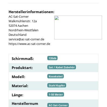
Herstellerinformationen:
AC-Sat-Corner
Walkmühlenstr. 12a
52074 Aachen
Nordrhein-Westfalen
Deutschland
service@ac-sat-corner.de
https://www.ac-sat-corner.de
Schirmmaß:
135db
Produktart:
Sat / Kabel Zubehör
Modell:
Koaxkabel
Material:
Stahl Kupfer
Länge:
1-50 Meter
Herstellernum
AC-Sat-Corner