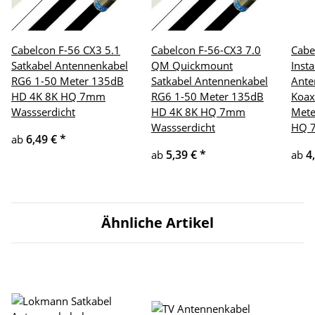
Cabelcon F-56 CX3 5.1
Cabelcon F-56-CX3 7.0
Cabe
Satkabel Antennenkabel
QM Quickmount
Insta
RG6 1-50 Meter 135dB
Satkabel Antennenkabel
Ante
HD 4K 8K HQ 7mm
RG6 1-50 Meter 135dB
Koax
Wassserdicht
HD 4K 8K HQ 7mm
Mete
Wassserdicht
HQ 
6,49 €
*
ab
5,39 €
*
4
ab
ab
Ähnliche Artikel