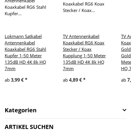
Lokmann Satkabel
TV Antennenkabel
TV A
Antennenkabel
Koaxkabel RG6 Koax
Koax
Koaxkabel RG6 Stahl
Stecker / Koax
Gold
Kupfer 1-50 Meter
Kupplung 1-50 Meter
Gold
135dB HD 4K 8k HQ
135dB HD 4K 8k HQ
Mete
7mm
7mm
HQ 
3,99 €
*
4,89 €
*
7
ab
ab
ab
Kategorien
ARTIKEL SUCHEN