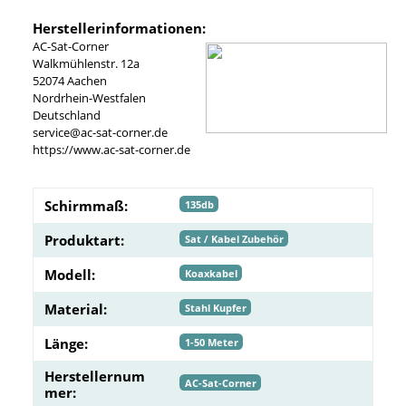
Herstellerinformationen:
AC-Sat-Corner
Walkmühlenstr. 12a
52074 Aachen
Nordrhein-Westfalen
Deutschland
service@ac-sat-corner.de
https://www.ac-sat-corner.de
Schirmmaß:
135db
Produktart:
Sat / Kabel Zubehör
Modell:
Koaxkabel
Material:
Stahl Kupfer
Länge:
1-50 Meter
Herstellernum
AC-Sat-Corner
mer: