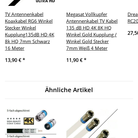
TV Antennenkabel
Megasat Vollkupfer
Dre
Koaxkabel RG6 Winkel
Antennenkabel TV Kabel
RC20
Stecker Winkel
135 dB HD 4K 8K HQ
27,5
Kupplung135dB HD 4K
Winkel Gold Kupplung /
8k HQ 7mm Schwarz
Winkel Gold Stecker
16 Meter
7mm Weiß 4 Meter
13,90 €
*
11,90 €
*
Ähnliche Artikel