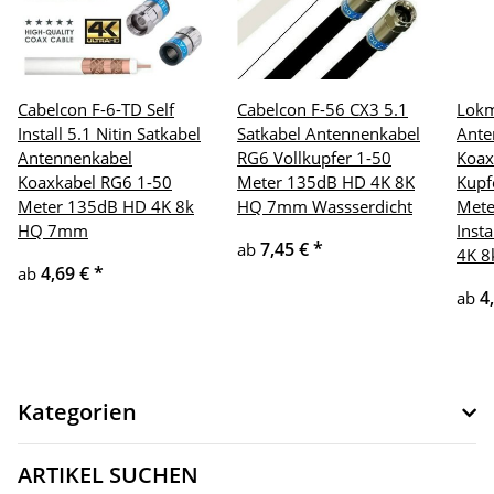
Cabelcon F-6-TD Self
Cabelcon F-56 CX3 5.1
Lokm
Install 5.1 Nitin Satkabel
Satkabel Antennenkabel
Ante
Antennenkabel
RG6 Vollkupfer 1-50
Koax
Koaxkabel RG6 1-50
Meter 135dB HD 4K 8K
Kupf
Meter 135dB HD 4K 8k
HQ 7mm Wassserdicht
Mete
HQ 7mm
Inst
7,45 €
*
ab
4K 
4,69 €
*
ab
4
ab
Kategorien
ARTIKEL SUCHEN