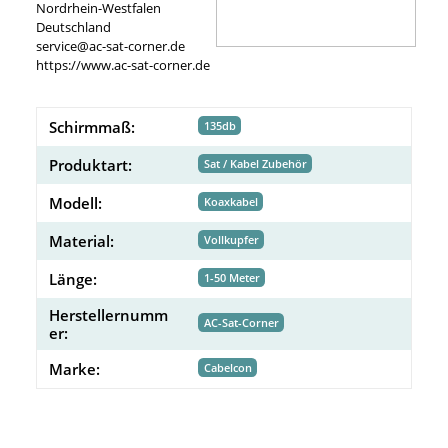
Nordrhein-Westfalen
Deutschland
service@ac-sat-corner.de
https://www.ac-sat-corner.de
Schirmmaß:
135db
Produktart:
Sat / Kabel Zubehör
Modell:
Koaxkabel
Material:
Vollkupfer
Länge:
1-50 Meter
Herstellernumm
AC-Sat-Corner
er:
Marke:
Cabelcon