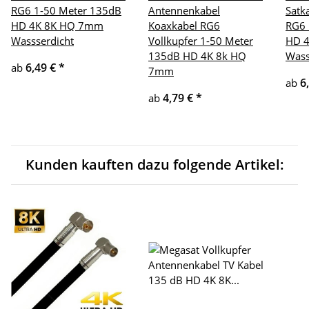
RG6 1-50 Meter 135dB
Antennenkabel
Satk
HD 4K 8K HQ 7mm
Koaxkabel RG6
RG6 
Wassserdicht
Vollkupfer 1-50 Meter
HD 
135dB HD 4K 8k HQ
Wass
6,49 €
*
ab
7mm
6
ab
4,79 €
*
ab
Kunden kauften dazu folgende Artikel: