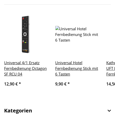
Universal 4/1 Ersatz
Universal Hotel
Kath
Fernbedienung Octagon
Fernbedienung Stick mit
UFT 
SF RCU 04
6 Tasten
Fern
12,90 €
*
9,90 €
*
14,5
Kategorien