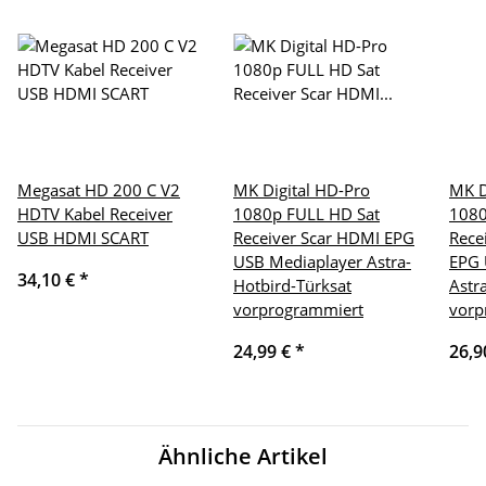
Megasat HD 200 C V2
MK Digital HD-Pro
MK D
HDTV Kabel Receiver
1080p FULL HD Sat
1080
USB HDMI SCART
Receiver Scar HDMI EPG
Rece
USB Mediaplayer Astra-
EPG 
34,10 €
*
Hotbird-Türksat
Astr
vorprogrammiert
vorp
24,99 €
*
26,9
Ähnliche Artikel