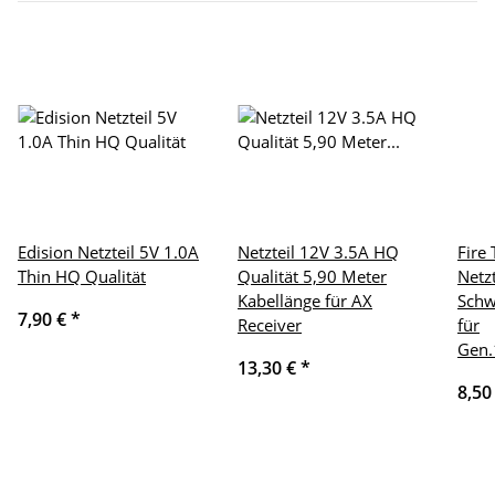
Edision Netzteil 5V 1.0A
Netzteil 12V 3.5A HQ
Fire
Thin HQ Qualität
Qualität 5,90 Meter
Netz
Kabellänge für AX
Schw
7,90 €
*
Receiver
für
Gen.
13,30 €
*
8,50