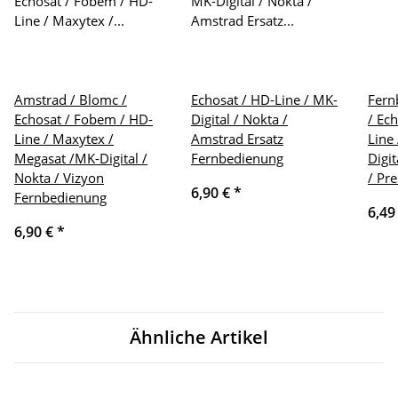
Amstrad / Blomc /
Echosat / HD-Line / MK-
Fern
Echosat / Fobem / HD-
Digital / Nokta /
/ Ec
Line / Maxytex /
Amstrad Ersatz
Line
Megasat /MK-Digital /
Fernbedienung
Digi
Nokta / Vizyon
/ Pr
6,90 €
*
Fernbedienung
6,49
6,90 €
*
Ähnliche Artikel