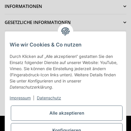
INFORMATIONEN
GESETZLICHE INFORMATIONEN
IHRE VORTEILE
Wie wir Cookies & Co nutzen
ZAHLUNGSMÖGLICHKEITEN
Durch Klicken auf „Alle akzeptieren“ gestatten Sie den
Einsatz folgender Dienste auf unserer Website: YouTube,
Vimeo. Sie können die Einstellung jederzeit ändern
Vertrag Widerrufen
(Fingerabdruck-Icon links unten). Weitere Details finden
Sie unter
Konfigurieren
und in unserer
Datenschutzerklärung
.
Impressum
|
Datenschutz
* Alle Preise inkl. gesetzlicher USt., zzgl.
Versand
Alle akzeptieren
© (c) AC-Sat-Corner
Besucherzähler: 44719943
©Copyright
2003-2026 AC-Sat-Corner
Konfigurieren