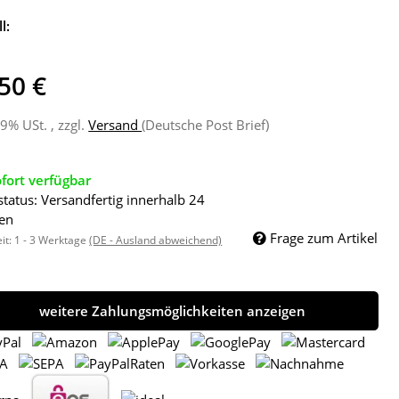
l:
50 €
19% USt. , zzgl.
Versand
(Deutsche Post Brief)
fort verfügbar
status: Versandfertig innerhalb 24
en
Frage zum Artikel
eit:
1 - 3 Werktage
(DE - Ausland abweichend)
weitere Zahlungsmöglichkeiten anzeigen