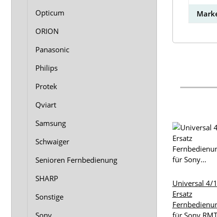
Opticum
Marke
ORION
Panasonic
Philips
Protek
Qviart
Samsung
Schwaiger
Senioren Fernbedienung
SHARP
Universal 4/
Ersatz
Sonstige
Fernbedienu
Sony
für Sony RMT