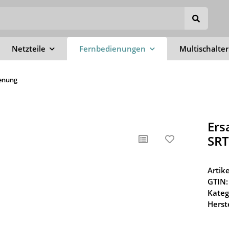
Netzteile
Fernbedienungen
Multischalter
ienung
Ers
SR
Arti
GTIN:
Kateg
Herste