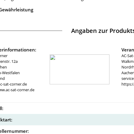
 Gewährleistung
Angaben zur Produkts
lerinformationen:
Veran
rner
AC-Sat
nstr. 12a
Walkmü
chen
Nordrh
n-Westfalen
Aachen
and
servic
c-sat-corner.de
https:
ww.ac-sat-corner.de
l:
ktart:
ellernummer: