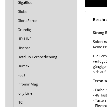
GigaBlue
Globo
Beschr
GloriaForce
Grundig
Strong 
HD-LINE
Sofort n
Keine P
Hisense
Die Fern
Hotel TV Fernbedienung
verfügt 
Humax
gängigen
sich auf
i-SET
Technis
Infomir Mag
- Farbe:
Jolly Line
- 48 Tas
- Tasten
JTC
- Elegan