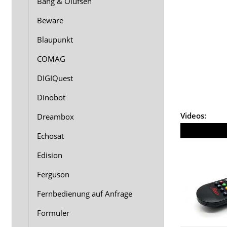
Bang & Olufsen
Beware
Blaupunkt
COMAG
DIGIQuest
Dinobot
Videos:
Dreambox
Echosat
Edision
Ferguson
Fernbedienung auf Anfrage
Formuler