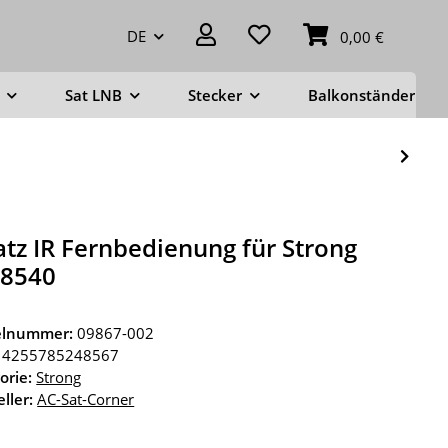
DE
0,00 €
Sat LNB
Stecker
Balkonständer
atz IR Fernbedienung für Strong
T8540
kelnummer:
09867-002
4255785248567
orie:
Strong
ller:
AC-Sat-Corner