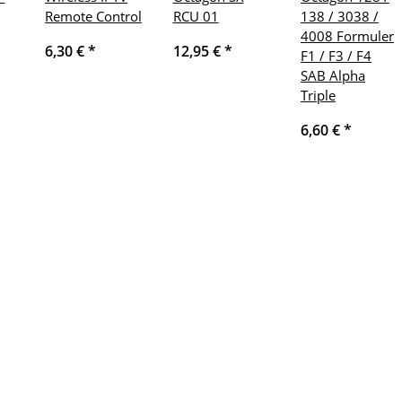
Remote Control
RCU 01
138 / 3038 /
4008 Formuler
6,30 €
*
12,95 €
*
F1 / F3 / F4
SAB Alpha
Triple
6,60 €
*