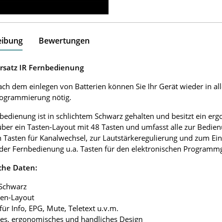
eibung
Bewertungen
Ersatz IR Fernbedienung
ach dem einlegen von Batterien können Sie Ihr Gerät wieder in al
rogrammierung nötig.
bedienung ist in schlichtem Schwarz gehalten und besitzt ein e
über ein Tasten-Layout mit 48 Tasten und umfasst alle zur Bedie
 Tasten für Kanalwechsel, zur Lautstärkeregulierung und zum Ei
 der Fernbedienung u.a. Tasten für den elektronischen Programmgu
che Daten:
 Schwarz
ten-Layout
 für Info, EPG, Mute, Teletext u.v.m.
tes, ergonomisches und handliches Design