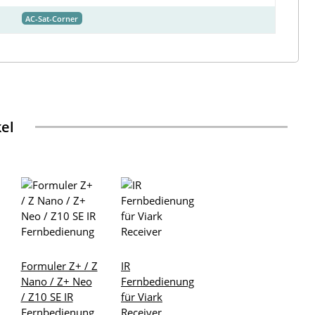
AC-Sat-Corner
kel
Formuler Z+ / Z
IR
Nano / Z+ Neo
Fernbedienung
/ Z10 SE IR
für Viark
Fernbedienung
Receiver