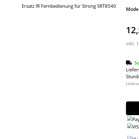
Model
12,
inkl. 
So
Liefer
Stund
Lieferz