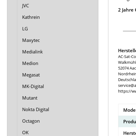
JVC
2 Jahre
Kathrein
LG
Maxytec
Herstel
Medialink
AC-Sat-Co
Walkmühle
Medion
52074 Aa
Nordrhei
Megasat
Deutschl
service@a
MK-Digital
https://w
Mutant
Nokta Digital
Model
Octagon
Produ
OK
Herst