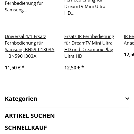
Universal 4/1 Ersatz
Ersatz IR Fernbedienung
IR F
Fernbedienung für
für DreamTV Mini Ultra
Anad
Samsung BN59-01303A
HD und Dreambox Play
12,5
| BN5901303A
Ultra HD
11,50 €
*
12,50 €
*
Kategorien
ARTIKEL SUCHEN
SCHNELLKAUF