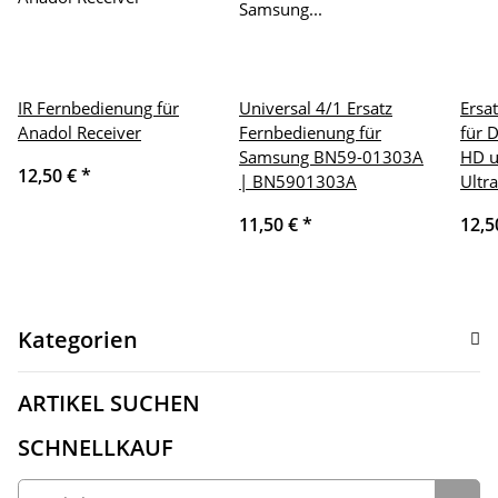
IR Fernbedienung für
Universal 4/1 Ersatz
Ersa
Anadol Receiver
Fernbedienung für
für 
Samsung BN59-01303A
HD u
12,50 €
*
| BN5901303A
Ultr
11,50 €
*
12,5
Kategorien
ARTIKEL SUCHEN
SCHNELLKAUF