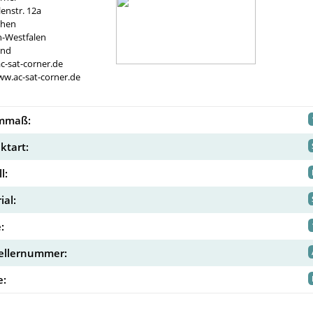
nstr. 12a
chen
n-Westfalen
and
c-sat-corner.de
ww.ac-sat-corner.de
rmmaß:
ktart:
l:
ial:
:
ellernummer:
: