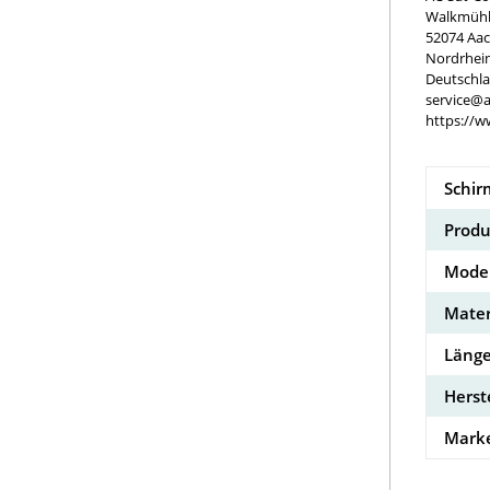
Walkmühle
52074 Aa
Nordrhei
Deutschl
service@a
https://w
Schi
Produ
Model
Mater
Länge
Herst
Marke