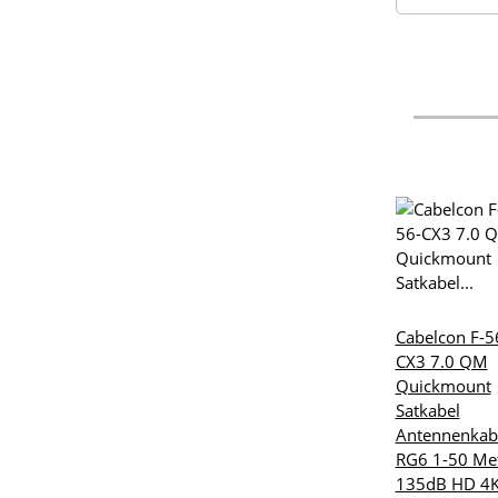
Cabelcon F-5
CX3 7.0 QM
Quickmount
Satkabel
Antennenkab
RG6 1-50 Me
135dB HD 4