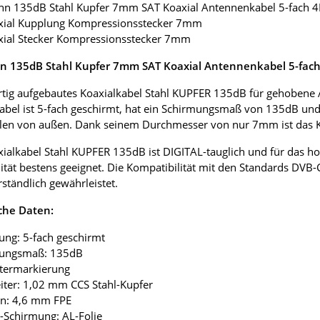
nn 135dB Stahl Kupfer 7mm SAT Koaxial Antennenkabel 5-fach 
axial Kupplung Kompressionsstecker 7mm
xial Stecker Kompressionsstecker 7mm
 135dB Stahl Kupfer 7mm SAT Koaxial Antennenkabel 5-fac
ig aufgebautes Koaxialkabel Stahl KUPFER 135dB für gehobene 
abel ist 5-fach geschirmt, hat ein Schirmungsmaß von 135dB und
len von außen. Dank seinem Durchmesser von nur 7mm ist das Koax
ialkabel Stahl KUPFER 135dB ist DIGITAL-tauglich und für das 
tät bestens geeignet. Die Kompatibilität mit den Standards DVB-
rständlich gewährleistet.
che Daten:
ung: 5-fach geschirmt
mungsmaß: 135dB
etermarkierung
eiter: 1,02 mm CCS Stahl-Kupfer
ion: 4,6 mm FPE
ie-Schirmung: AL-Folie