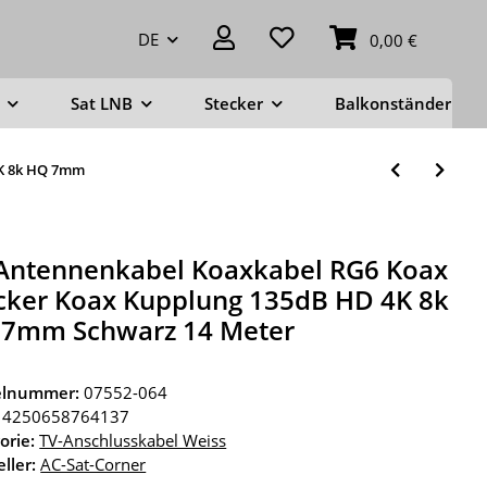
DE
0,00 €
Sat LNB
Stecker
Balkonständer
4K 8k HQ 7mm
Antennenkabel Koaxkabel RG6 Koax
cker Koax Kupplung 135dB HD 4K 8k
7mm Schwarz 14 Meter
kelnummer:
07552-064
4250658764137
orie:
TV-Anschlusskabel Weiss
ller:
AC-Sat-Corner