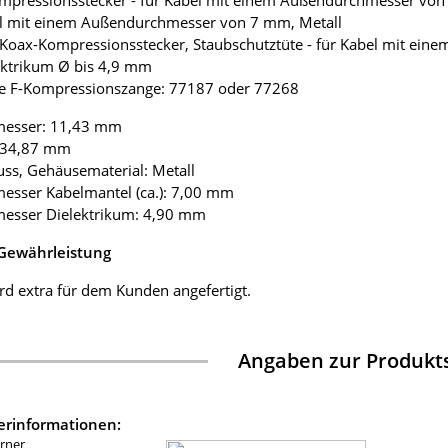
mpressionsstecker - für Kabel mit einem Außendurchmesser von
el mit einem Außendurchmesser von 7 mm, Metall
Koax-Kompressionsstecker, Staubschutztüte - für Kabel mit ein
ektrikum Ø bis 4,9 mm
e F-Kompressionszange: 77187 oder 77268
messer: 11,43 mm
: 34,87 mm
uss, Gehäusematerial: Metall
esser Kabelmantel (ca.): 7,00 mm
messer Dielektrikum: 4,90 mm
 Gewährleistung
rd extra für dem Kunden angefertigt.
Angaben zur Produkts
lerinformationen:
rner