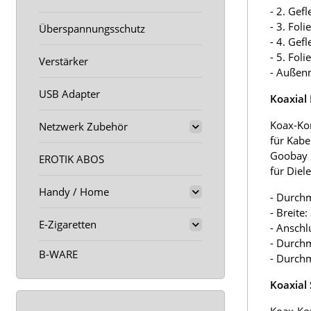
- 2. Gef
- 3. Fol
Überspannungsschutz
- 4. Gef
- 5. Fol
Verstärker
- Außen
USB Adapter
Koaxial
Koax-Ko
Netzwerk Zubehör
für Kab
Goobay 
EROTIK ABOS
für Diel
Handy / Home
- Durch
- Breite
E-Zigaretten
- Anschl
- Durchm
B-WARE
- Durch
Koaxial