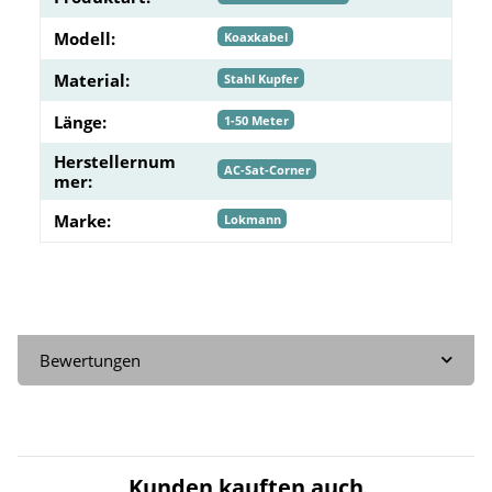
Modell:
Koaxkabel
Material:
Stahl Kupfer
Länge:
1-50 Meter
Herstellernum
AC-Sat-Corner
mer:
Marke:
Lokmann
Bewertungen
Kunden kauften auch