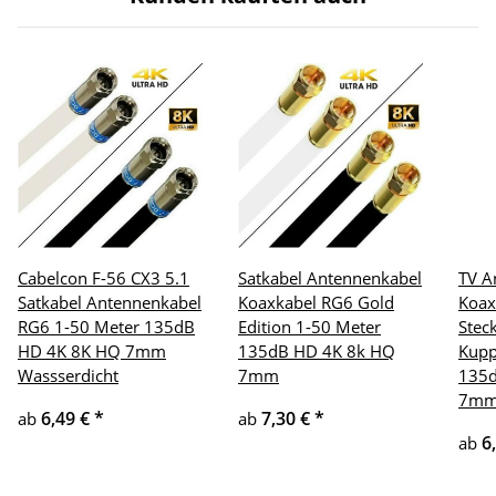
Cabelcon F-56 CX3 5.1
Satkabel Antennenkabel
TV A
Satkabel Antennenkabel
Koaxkabel RG6 Gold
Koax
RG6 1-50 Meter 135dB
Edition 1-50 Meter
Stec
HD 4K 8K HQ 7mm
135dB HD 4K 8k HQ
Kupp
Wassserdicht
7mm
135d
7m
6,49 €
*
7,30 €
*
ab
ab
6
ab