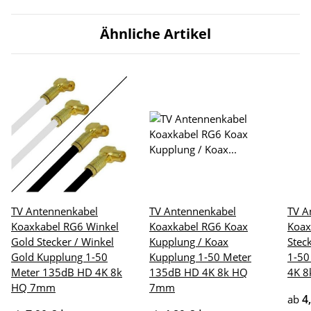
Ähnliche Artikel
TV Antennenkabel
TV Antennenkabel
TV A
Koaxkabel RG6 Winkel
Koaxkabel RG6 Koax
Koax
Gold Stecker / Winkel
Kupplung / Koax
Stec
Gold Kupplung 1-50
Kupplung 1-50 Meter
1-50
Meter 135dB HD 4K 8k
135dB HD 4K 8k HQ
4K 
HQ 7mm
7mm
4
ab