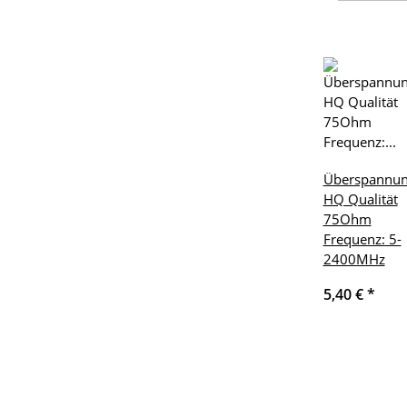
Überspannun
HQ Qualität
75Ohm
Frequenz: 5-
2400MHz
5,40 €
*