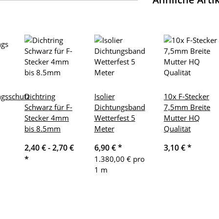
gsschutz
Dichtring
Isolier
10x F-Stecker
Schwarz für F-
Dichtungsband
7,5mm Breite
Stecker 4mm
Wetterfest 5
Mutter HQ
bis 8.5mm
Meter
Qualität
2,40 € -
2,70 €
6,90 €
*
3,10 €
*
*
1.380,00 € pro
1 m