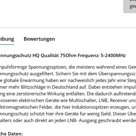
ge
eibung
Bewertungen
nnungsschutz HQ Qualität 75Ohm Frequenz: 5-2400MHz
mpulsförmige Spannungsspitzen, die meistens während eines Gew
nungsschutz ausgefiltert. Sichern Sie mit dem Überspannungssch
e globale Erwärmung haben wir nachweislich jedes Jahr eine Ste
er mehr Blitzschläge in Deutschland auf. Dabei entstehen impul
ng eine zerstörerische Wirkung entfalten. Die dadurch auftrete
ossenen elektrischen Geräte wie Multischalter, LNB, Receiver un
ektromagnetischen Felder, die hier Induktionsspitzen erzeugen, un
nungsschutz schützt hier ihre Geräte für wenig Geld. Dieser Übe
alters oder auch direkt an jeden LNB- Ausgang geschraubt werde
che Daten: