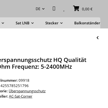
DE
0,00 €
Sat LNB
Stecker
Balkonständer
rspannungsschutz HQ Qualität
hm Frequenz: 5-2400MHz
kelnummer:
09918
4255785251796
orie:
Überspannungsschutz
ller:
AC-Sat-Corner