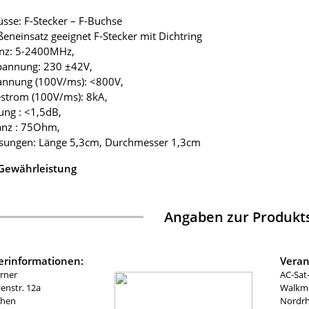
üsse: F-Stecker – F-Buchse
ßeneinsatz geeignet F-Stecker mit Dichtring
enz: 5-2400MHz,
pannung: 230 ±42V,
annung (100V/ms): <800V,
estrom (100V/ms): 8kA,
ng : <1,5dB,
anz : 75Ohm,
sungen: Länge 5,3cm, Durchmesser 1,3cm
 Gewährleistung
Angaben zur Produkts
lerinformationen:
Veran
rner
AC-Sat
nstr. 12a
Walkmü
chen
Nordrh