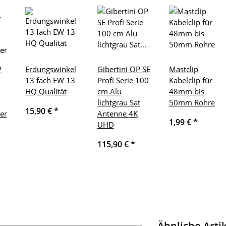
P
Erdungswinkel
Gibertini OP SE
Mastclip
13 fach EW 13
Profi Serie 100
Kabelclip für
HQ Qualität
cm Alu
48mm bis
lichtgrau Sat
50mm Rohre
15,90 €
*
er
Antenne 4K
1,99 €
*
UHD
115,90 €
*
Ähnliche Arti