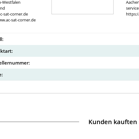
n-Westfalen
Aachen
and
servic
c-sat-corner.de
https:
ww.ac-sat-corner.de
l:
ktart:
ellernummer:
:
Kunden kauften