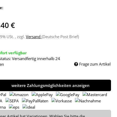
e:
,40 €
19% USt. , zzgl.
Versand
(Deutsche Post Brief)
fort verfügbar
status: Versandfertig innerhalb 24
Frage zum Artikel
en
weitere Zahlungsmöglichkeiten anzeigen
ser Artikel hat Variationen. Wählen Sie bitte die