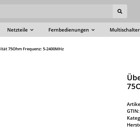
Netzteile
Fernbedienungen
Multischalter
ität 75Ohm Frequenz: 5-2400MHz
Übe
75O
Arti
GTIN:
Kateg
Herste