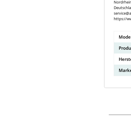
Nordrhei
Deutschl
service@a
https://w
Model
Produ
Herst
Marke