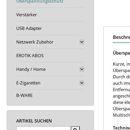
Überspannungsschutz
Verstärker
USB Adapter
Beschr
Netzwerk Zubehör
Überspa
EROTIK ABOS
Kurze, i
Handy / Home
Überspan
Durch di
E-Zigaretten
auch imm
Entfernu
B-WARE
angeschl
diese el
Überspan
Multisch
ARTIKEL SUCHEN
Technis