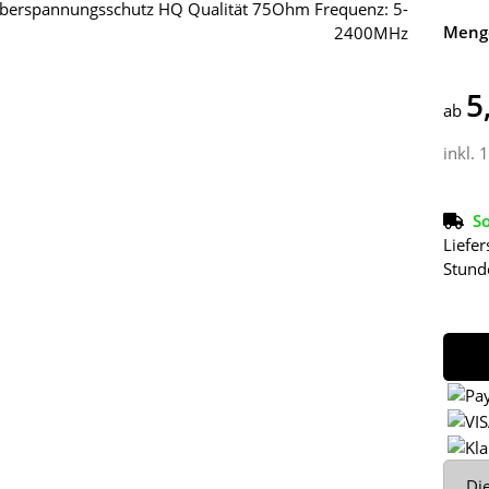
Meng
5
ab
inkl. 
So
Liefer
Stund
x
Die