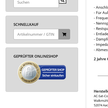
- Anschl
- Für Au
- Frequ
- Nenns
SCHNELLKAUF
- Restsp
- Entlad
- Dämpfu
- Imped
- Abmes
GEPRÜFTER ONLINESHOP
2 Jahre
Herstel
AC-Sat-Co
Walkmühle
52074 Aa