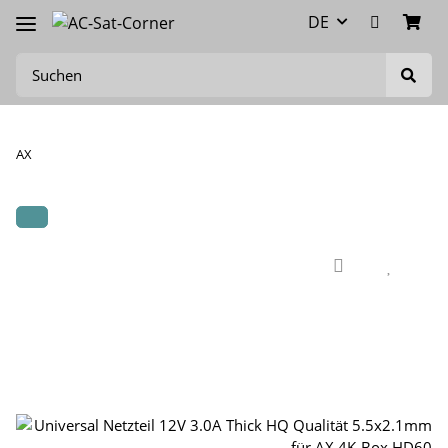
DE
AX