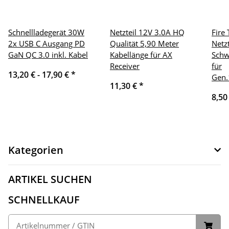
Schnellladegerät 30W
Netzteil 12V 3.0A HQ
Fire
2x USB C Ausgang PD
Qualität 5,90 Meter
Netz
GaN QC 3.0 inkl. Kabel
Kabellänge für AX
Schw
Receiver
für
13,20 € -
17,90 €
*
Gen.
11,30 €
*
8,50
Kategorien
ARTIKEL SUCHEN
SCHNELLKAUF