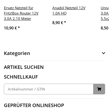
Ersatz Netzteil für
Anadol Netzteil 12V
Univ
Fritz!Box Router 12V
1.0A HQ
3.0A
3.0A 2.10 Meter
5.5
8,90 €
*
10,90 €
*
8,50
Kategorien
ARTIKEL SUCHEN
SCHNELLKAUF
GEPRÜFTER ONLINESHOP