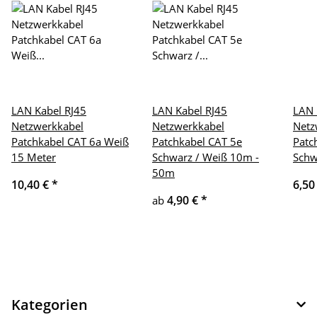
LAN Kabel RJ45
LAN Kabel RJ45
LAN 
Netzwerkkabel
Netzwerkkabel
Netz
Patchkabel CAT 6a Weiß
Patchkabel CAT 5e
Patc
15 Meter
Schwarz / Weiß 10m -
Schw
50m
10,40 €
*
6,50
4,90 €
*
ab
Kategorien