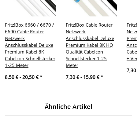
Fritz!Box 6660 / 6670 /
Fritz!Box Cable Router
Frit
6690 Cable Router
Netzwerk
Netz
Netzwerk
Anschlusskabel Deluxe
Pre
Anschlusskabel Deluxe
Premium Kabel 8K HQ
Ansc
Premium Kabel 8K
Qualität Cabelcon
Cabe
Cabelcon Schnellstecker
Schnellstecker 1-25
+ Ve
1-25 Meter
Meter
7,30
8,50 € -
20,50 €
*
7,30 € -
15,90 €
*
Ähnliche Artikel