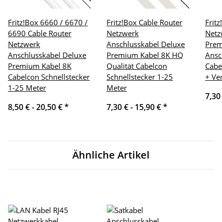
Fritz!Box 6660 / 6670 /
Fritz!Box Cable Router
Frit
6690 Cable Router
Netzwerk
Netz
Netzwerk
Anschlusskabel Deluxe
Pre
Anschlusskabel Deluxe
Premium Kabel 8K HQ
Ansc
Premium Kabel 8K
Qualität Cabelcon
Cabe
Cabelcon Schnellstecker
Schnellstecker 1-25
+ Ve
1-25 Meter
Meter
7,30
8,50 € -
20,50 €
*
7,30 € -
15,90 €
*
Ähnliche Artikel