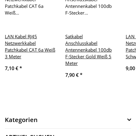
LAN Kabel RJ45
Satkabel
LAN 
Netzwerkkabel
Anschlusskabel
Netz
Patchkabel CAT 6a Weiß
Antennenkabel 100db
Patc
3 Meter
F-Stecker Gold Weiß 5
Schw
Meter
7,10 €
*
9,00
7,90 €
*
Kategorien