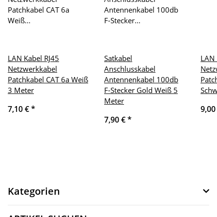
LAN Kabel RJ45
Satkabel
LAN 
Netzwerkkabel
Anschlusskabel
Netz
Patchkabel CAT 6a Weiß
Antennenkabel 100db
Patc
3 Meter
F-Stecker Gold Weiß 5
Schw
Meter
7,10 €
*
9,00
7,90 €
*
Kategorien