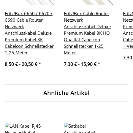
Fritz!Box 6660 / 6670 /
Fritz!Box Cable Router
Frit
6690 Cable Router
Netzwerk
Netz
Netzwerk
Anschlusskabel Deluxe
Pre
Anschlusskabel Deluxe
Premium Kabel 8K HQ
Ansc
Premium Kabel 8K
Qualität Cabelcon
Cabe
Cabelcon Schnellstecker
Schnellstecker 1-25
+ Ve
1-25 Meter
Meter
7,30
8,50 € -
20,50 €
*
7,30 € -
15,90 €
*
Ähnliche Artikel