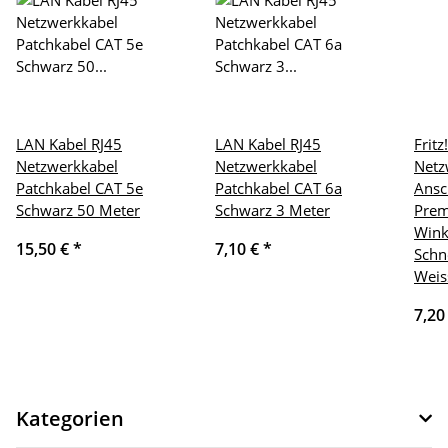
LAN Kabel RJ45
LAN Kabel RJ45
Frit
Netzwerkkabel
Netzwerkkabel
Netz
Patchkabel CAT 5e
Patchkabel CAT 6a
Ansc
Schwarz 50 Meter
Schwarz 3 Meter
Prem
Wink
15,50 €
*
7,10 €
*
Schn
Weis
7,20
Kategorien