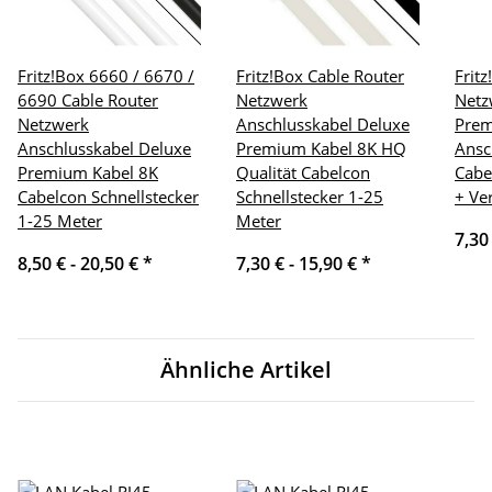
Fritz!Box 6660 / 6670 /
Fritz!Box Cable Router
Frit
6690 Cable Router
Netzwerk
Netz
Netzwerk
Anschlusskabel Deluxe
Pre
Anschlusskabel Deluxe
Premium Kabel 8K HQ
Ansc
Premium Kabel 8K
Qualität Cabelcon
Cabe
Cabelcon Schnellstecker
Schnellstecker 1-25
+ Ve
1-25 Meter
Meter
7,30
8,50 € -
20,50 €
*
7,30 € -
15,90 €
*
Ähnliche Artikel