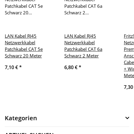
LAN Kabel RJ45
LAN Kabel RJ45
Frit
Netzwerkkabel
Netzwerkkabel
Netz
Patchkabel CAT 5e
Patchkabel CAT 6a
Pre
Schwarz 20 Meter
Schwarz 2 Meter
Ansc
Cabe
7,10 €
*
6,80 €
*
+ Wi
Mete
7,30
Kategorien