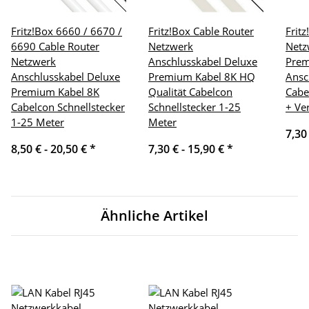
Fritz!Box 6660 / 6670 /
Fritz!Box Cable Router
Frit
6690 Cable Router
Netzwerk
Netz
Netzwerk
Anschlusskabel Deluxe
Pre
Anschlusskabel Deluxe
Premium Kabel 8K HQ
Ansc
Premium Kabel 8K
Qualität Cabelcon
Cabe
Cabelcon Schnellstecker
Schnellstecker 1-25
+ Ve
1-25 Meter
Meter
7,30
8,50 € -
20,50 €
*
7,30 € -
15,90 €
*
Ähnliche Artikel