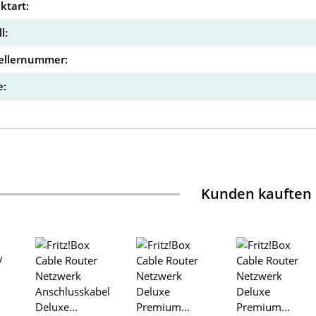
ktart:
l:
ellernummer:
:
Kunden kauften