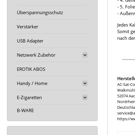
- 4. Gef
- 5. Fol
Überspannungsschutz
- Außen
Jedes Ka
Verstärker
Somit ge
nach der
USB Adapter
Netzwerk Zubehör
EROTIK ABOS
Herstel
Handy / Home
AC-Sat-Co
Walkmühle
52074 Aa
E-Zigaretten
Nordrhei
Deutschl
B-WARE
service@a
https://w