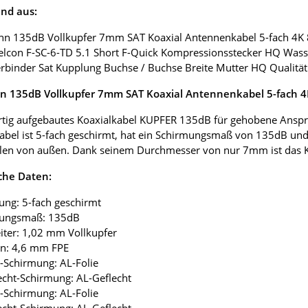
nd aus:
nn 135dB Vollkupfer 7mm SAT Koaxial Antennenkabel 5-fach 4K
elcon F-SC-6-TD 5.1 Short F-Quick Kompressionsstecker HQ Wass
erbinder Sat Kupplung Buchse / Buchse Breite Mutter HQ Qualität
 135dB Vollkupfer 7mm SAT Koaxial Antennenkabel 5-fach 
tig aufgebautes Koaxialkabel KUPFER 135dB für gehobene Anspr
abel ist 5-fach geschirmt, hat ein Schirmungsmaß von 135dB und
len von außen. Dank seinem Durchmesser von nur 7mm ist das Koax
che Daten:
ung: 5-fach geschirmt
mungsmaß: 135dB
eiter: 1,02 mm Vollkupfer
ion: 4,6 mm FPE
ie-Schirmung: AL-Folie
lecht-Schirmung: AL-Geflecht
ie-Schirmung: AL-Folie