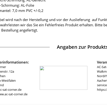
lecht-Schirmung: AL-Geflecht
ie-Schirmung: AL-Folie
mantel: 7,0 mm PVC +/-0,2
bel wird nach der Herstellung und vor der Auslieferung auf Funk
währleisten wir das Sie ein Fehlerfreies Produkt erhalten. Bitte 
 Bestellung angefertigt.
Angaben zur Produkts
lerinformationen:
Veran
rner
AC-Sat
nstr. 12a
Walkmü
chen
Nordrh
n-Westfalen
Aachen
and
servic
c-sat-corner.de
https:
ww.ac-sat-corner.de