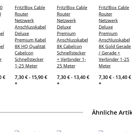
60
Fritz!Box Cable
Fritz!Box Cable
Fritz!Box Cable
0
Router
Router
Router
Netzwerk
Netzwerk
Netzwerk
Anschlusskabel
Deluxe
Deluxe
el
Deluxe
Premium
Premium
Premium Kabel
Anschlusskabel
Anschlusskabel
el
8K HQ Qualität
8K Cabelcon
8K Gold Gerade
Cabelcon
Schnellstecker
/ Gerade +
r
Schnellstecker
+ Verbinder 1-
Verbinder 1-25
1-25 Meter
25 Meter
Meter
0 €
7,30 € -
15,90 €
7,30 € -
13,40 €
7,30 € -
13,40 €
*
*
*
Ähnliche Arti