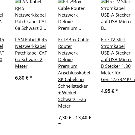
45
LAN Kabel RJ45
Fritz!Box Cable
Fire TV Stick
el
Netzwerkkabel
Router
Stromkabel
AT
Patchkabel CAT
Netzwerk
USB-A Stecker
0
6a Schwarz 2
Deluxe
auf USB Micro-
Meter
Premium
B Stecker 1.80
Anschlusskabel
Meter für
6,80 €
*
8K Cabelcon
Gen.1/2/3/4K/L
Schnellstecker
4,95 €
*
+ Winkel
Schwarz 1-25
Meter
7,30 € -
13,40 €
*