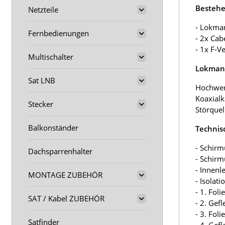
Bestehe
Netzteile
- Lokma
Fernbedienungen
- 2x Cab
- 1x F-V
Multischalter
Lokmann
Sat LNB
Hochwer
Koaxialk
Stecker
Störquel
Balkonständer
Technis
- Schirm
Dachsparrenhalter
- Schir
- Innenl
MONTAGE ZUBEHÖR
- Isolat
- 1. Fol
SAT / Kabel ZUBEHÖR
- 2. Gef
- 3. Fol
Satfinder