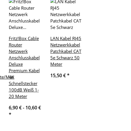
Fritz!Box Cable
LAN Kabel RJ45
Router
Netzwerkkabel
Netzwerk
Patchkabel CAT
Anschlusskabel
5e Schwarz 50
Deluxe
Meter
Premium Kabel
15,50 €
*
ite/Max
4K
Schnellstecker
100dB Weiß 1-
20 Meter
6,90 € -
10,60 €
*