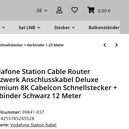
DE
0,00 €
Sat LNB
Stecker
Balkonständer
hnellstecker + Verbinder 1-25 Meter
afone Station Cable Router
zwerk Anschlusskabel Deluxe
mium 8K Cabelcon Schnellstecker +
binder Schwarz 12 Meter
kelnummer:
09841-037
4255785245528
orie:
Vodafone Station Kabel