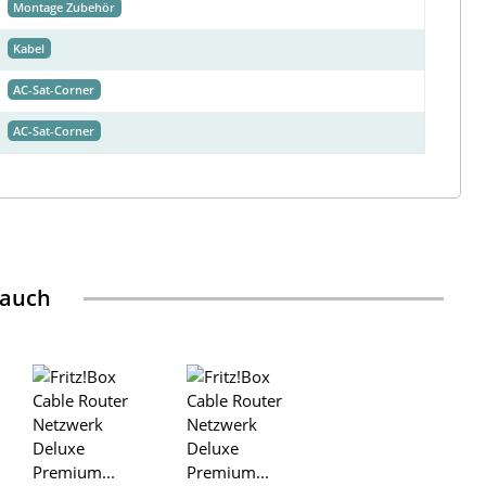
Montage Zubehör
Kabel
AC-Sat-Corner
AC-Sat-Corner
 auch