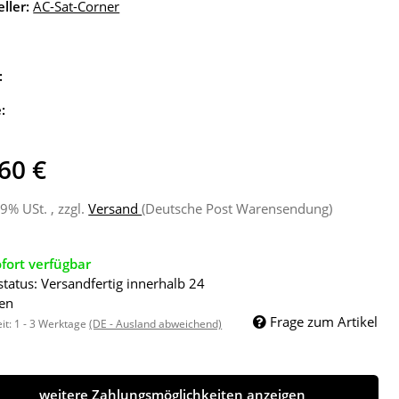
ller:
AC-Sat-Corner
:
e:
60 €
19% USt. , zzgl.
Versand
(Deutsche Post Warensendung)
fort verfügbar
status: Versandfertig innerhalb 24
en
Frage zum Artikel
eit:
1 - 3 Werktage
(DE - Ausland abweichend)
weitere Zahlungsmöglichkeiten anzeigen