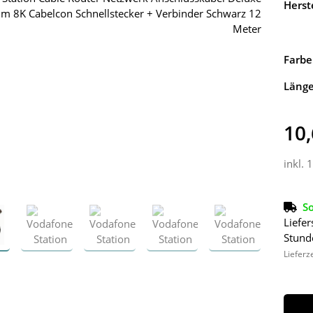
Herste
Farbe
Läng
10,
inkl. 
So
Liefer
Stund
Lieferz