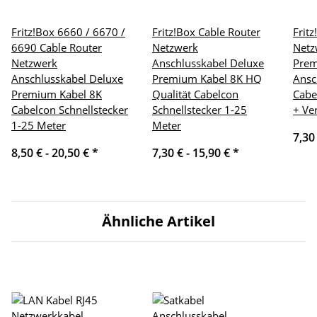
Fritz!Box 6660 / 6670 /
Fritz!Box Cable Router
Frit
6690 Cable Router
Netzwerk
Netz
Netzwerk
Anschlusskabel Deluxe
Pre
Anschlusskabel Deluxe
Premium Kabel 8K HQ
Ansc
Premium Kabel 8K
Qualität Cabelcon
Cabe
Cabelcon Schnellstecker
Schnellstecker 1-25
+ Ve
1-25 Meter
Meter
7,30
8,50 € -
20,50 €
*
7,30 € -
15,90 €
*
Ähnliche Artikel