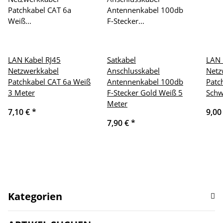
LAN Kabel RJ45
Satkabel
LAN 
Netzwerkkabel
Anschlusskabel
Netz
Patchkabel CAT 6a Weiß
Antennenkabel 100db
Patc
3 Meter
F-Stecker Gold Weiß 5
Schw
Meter
7,10 €
*
9,00
7,90 €
*
Kategorien