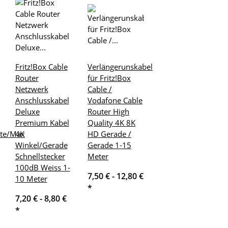
Fritz!Box Cable
Verlängerunskabel
Router
für Fritz!Box
Netzwerk
Cable /
Anschlusskabel
Vodafone Cable
Deluxe
Router High
Premium Kabel
Quality 4K 8K
ite/Max
4K
HD Gerade /
Winkel/Gerade
Gerade 1-15
Schnellstecker
Meter
100dB Weiss 1-
7,50 € -
12,80 €
10 Meter
*
7,20 € -
8,80 €
*