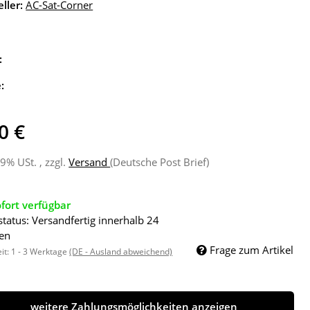
ller:
AC-Sat-Corner
:
e:
0 €
19% USt. , zzgl.
Versand
(Deutsche Post Brief)
fort verfügbar
status: Versandfertig innerhalb 24
en
Frage zum Artikel
eit:
1 - 3 Werktage
(DE - Ausland abweichend)
weitere Zahlungsmöglichkeiten anzeigen