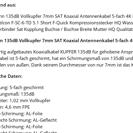
nd aus:
nn 135dB Vollkupfer 7mm SAT Koaxial Antennenkabel 5-fach 4K
elcon F-SC-6-TD 5.1 Short F-Quick Kompressionsstecker HQ Wass
erbinder Sat Kupplung Buchse / Buchse Breite Mutter HQ Qualität
 135dB Vollkupfer 7mm SAT Koaxial Antennenkabel 5-fach 
tig aufgebautes Koaxialkabel KUPFER 135dB für gehobene Anspr
abel ist 5-fach geschirmt, hat ein Schirmungsmaß von 135dB und
len von außen. Dank seinem Durchmesser von nur 7mm ist das Koax
che Daten:
ung: 5-fach geschirmt
mungsmaß: 135dB
eiter: 1,02 mm Vollkupfer
ion: 4,6 mm FPE
ie-Schirmung: AL-Folie
lecht-Schirmung: AL-Geflecht
ie-Schirmung: AL-Folie