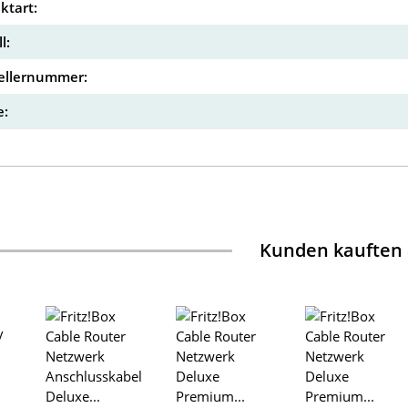
ktart:
l:
ellernummer:
:
Kunden kauften