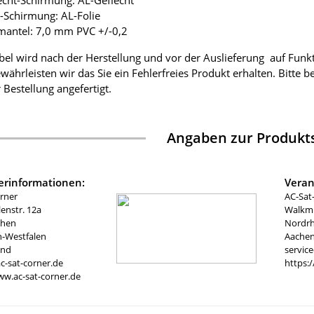
lecht-Schirmung: AL-Geflecht
ie-Schirmung: AL-Folie
mantel: 7,0 mm PVC +/-0,2
bel wird nach der Herstellung und vor der Auslieferung auf Funk
währleisten wir das Sie ein Fehlerfreies Produkt erhalten. Bitte 
 Bestellung angefertigt.
Angaben zur Produkts
lerinformationen:
Veran
rner
AC-Sat
nstr. 12a
Walkmü
chen
Nordrh
n-Westfalen
Aachen
and
servic
c-sat-corner.de
https:
ww.ac-sat-corner.de