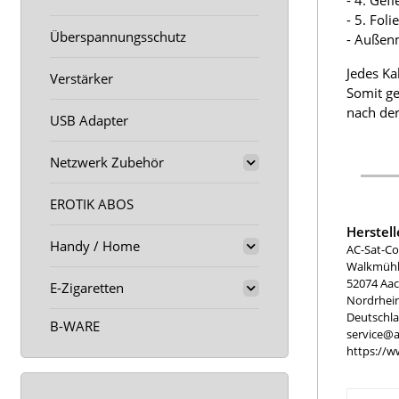
- 4. Gef
- 5. Fol
Überspannungsschutz
- Außen
Jedes Ka
Verstärker
Somit ge
nach der
USB Adapter
Netzwerk Zubehör
EROTIK ABOS
Herstel
Handy / Home
AC-Sat-Co
Walkmühle
52074 Aa
E-Zigaretten
Nordrhei
Deutschl
B-WARE
service@a
https://w