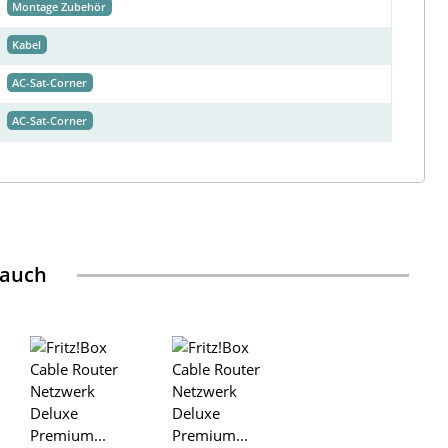
Montage Zubehör
Kabel
AC-Sat-Corner
AC-Sat-Corner
 auch