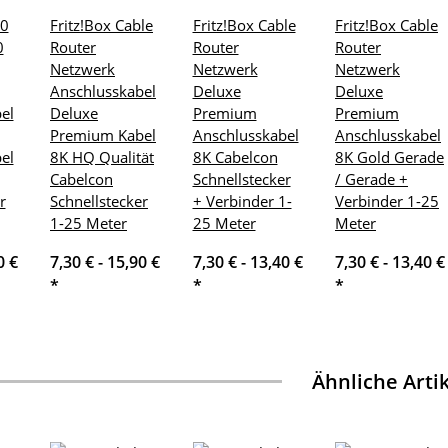
60
Fritz!Box Cable
Fritz!Box Cable
Fritz!Box Cable
0
Router
Router
Router
Netzwerk
Netzwerk
Netzwerk
Anschlusskabel
Deluxe
Deluxe
el
Deluxe
Premium
Premium
Premium Kabel
Anschlusskabel
Anschlusskabel
el
8K HQ Qualität
8K Cabelcon
8K Gold Gerade
Cabelcon
Schnellstecker
/ Gerade +
r
Schnellstecker
+ Verbinder 1-
Verbinder 1-25
1-25 Meter
25 Meter
Meter
0 €
7,30 € -
15,90 €
7,30 € -
13,40 €
7,30 € -
13,40 €
*
*
*
Ähnliche Arti