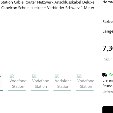
Herste
Farbe
Läng
7,3
inkl. 
So
Liefer
Stund
Lieferz