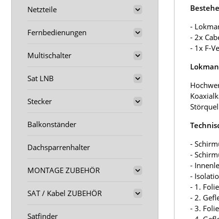
Bestehe
Netzteile
- Lokma
Fernbedienungen
- 2x Cab
- 1x F-V
Multischalter
Lokmann
Sat LNB
Hochwer
Koaxialk
Stecker
Störquel
Balkonständer
Technis
- Schirm
Dachsparrenhalter
- Schir
- Innenl
MONTAGE ZUBEHÖR
- Isolat
- 1. Fol
SAT / Kabel ZUBEHÖR
- 2. Gef
- 3. Fol
Satfinder