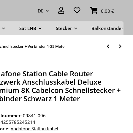
DE
0,00 €
Sat LNB
Stecker
Balkonständer
hnellstecker + Verbinder 1-25 Meter
afone Station Cable Router
zwerk Anschlusskabel Deluxe
mium 8K Cabelcon Schnellstecker +
binder Schwarz 1 Meter
kelnummer:
09841-006
4255785245214
orie:
Vodafone Station Kabel