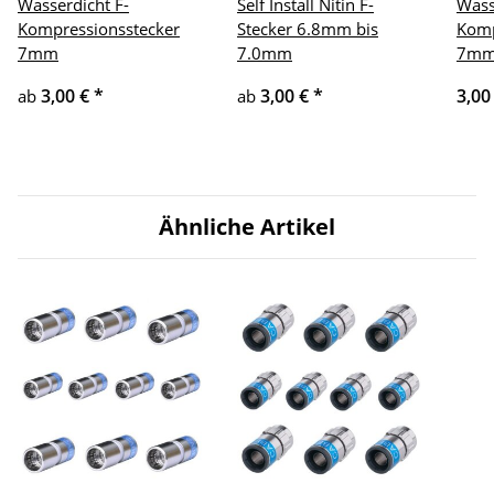
Wasserdicht F-
Self Install Nitin F-
Wass
Kompressionsstecker
Stecker 6.8mm bis
Komp
7mm
7.0mm
7m
3,00 €
*
3,00 €
*
3,00
ab
ab
Ähnliche Artikel