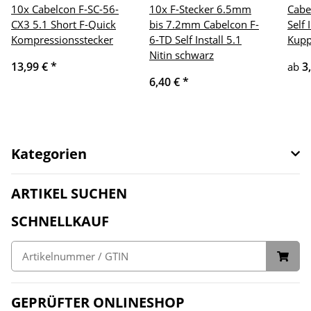
10x Cabelcon F-SC-56-
10x F-Stecker 6.5mm
Cabe
CX3 5.1 Short F-Quick
bis 7.2mm Cabelcon F-
Self 
Kompressionsstecker
6-TD Self Install 5.1
Kupp
Nitin schwarz
13,99 €
*
3
ab
6,40 €
*
Kategorien
ARTIKEL SUCHEN
SCHNELLKAUF
GEPRÜFTER ONLINESHOP