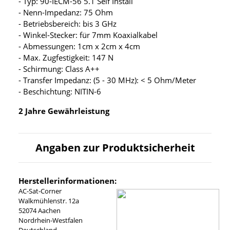
- Typ: 90-IECM-56 5.1 Self Install
- Nenn-Impedanz: 75 Ohm
- Betriebsbereich: bis 3 GHz
- Winkel-Stecker: für 7mm Koaxialkabel
- Abmessungen: 1cm x 2cm x 4cm
- Max. Zugfestigkeit: 147 N
- Schirmung: Class A++
- Transfer Impedanz: (5 - 30 MHz): < 5 Ohm/Meter
- Beschichtung: NITIN-6
2 Jahre Gewährleistung
Angaben zur Produktsicherheit
Herstellerinformationen:
AC-Sat-Corner
Walkmühlenstr. 12a
52074 Aachen
Nordrhein-Westfalen
Deutschland