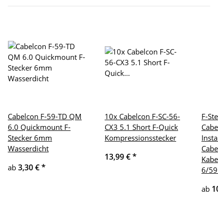
Cabelcon F-59-TD QM
10x Cabelcon F-SC-56-
F-St
6.0 Quickmount F-
CX3 5.1 Short F-Quick
Cabe
Stecker 6mm
Kompressionsstecker
Insta
Wasserdicht
Cabe
13,99 €
*
Kabe
3,30 €
*
ab
6/59
1
ab