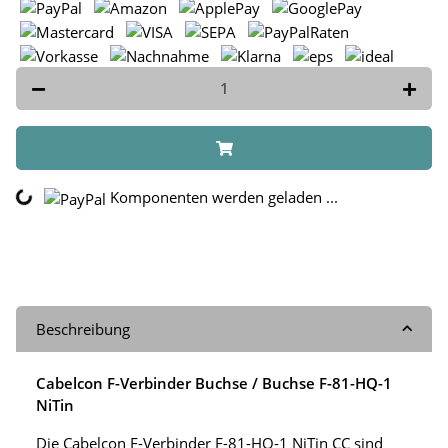
Komponenten werden geladen ...
oading...
Beschreibung
Cabelcon F-Verbinder Buchse / Buchse F-81-HQ-1
NiTin
Die Cabelcon F-Verbinder F-81-HQ-1 NiTin CC sind