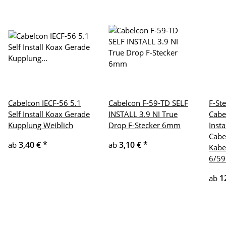
Cabelcon IECF-56 5.1
Cabelcon F-59-TD SELF
F-St
Self Install Koax Gerade
INSTALL 3.9 NI True
Cabe
Kupplung Weiblich
Drop F-Stecker 6mm
Insta
Cabe
3,40 €
*
3,10 €
*
ab
ab
Kabe
6/59
1
ab