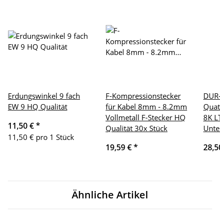
Erdungswinkel 9 fach
F-Kompressionstecker
DUR-
EW 9 HQ Qualität
für Kabel 8mm - 8.2mm
Quat
Vollmetall F-Stecker HQ
8K L
11,50 €
*
Qualität 30x Stück
Unte
11,50 € pro 1 Stück
19,59 €
*
28,5
Ähnliche Artikel