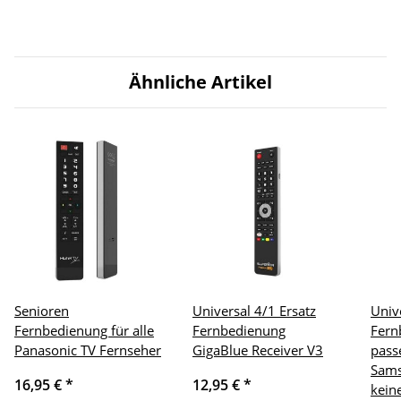
Ähnliche Artikel
Senioren
Universal 4/1 Ersatz
Univ
Fernbedienung für alle
Fernbedienung
Fern
Panasonic TV Fernseher
GigaBlue Receiver V3
pass
Sams
16,95 €
*
12,95 €
*
kein