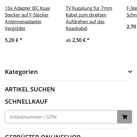
10x Adapter IEC Koax
TV Kupplung für 7mm
F-St
Stecker auf F-Stecker
Kabel zum direkten
Schn
Antennenadapter
Aufdrehen auf das
2,70
Vergoldet
Koaxkabel
5,20 €
*
2,50 €
*
ab
Kategorien
ARTIKEL SUCHEN
SCHNELLKAUF