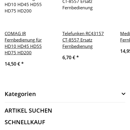
COMAG IR
Telefunken RC43157
Medi
Fernbedienung für
CT-8557 Ersatz
Fern
HD10 HD45 HD55
Fernbedienung
14,9
HD75 HD200
6,70 €
*
14,50 €
*
Kategorien
ARTIKEL SUCHEN
SCHNELLKAUF