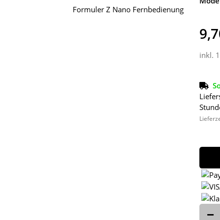
Model
9,7
inkl. 
So
Liefer
Stund
Lieferz