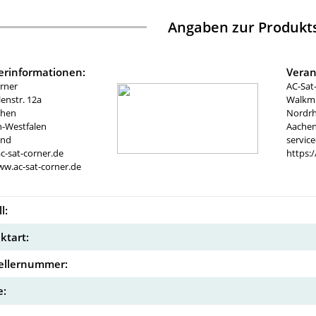
Angaben zur Produkts
lerinformationen:
Veran
rner
AC-Sat
nstr. 12a
Walkmü
chen
Nordrh
n-Westfalen
Aachen
and
servic
c-sat-corner.de
https:
ww.ac-sat-corner.de
l:
ktart:
ellernummer:
: