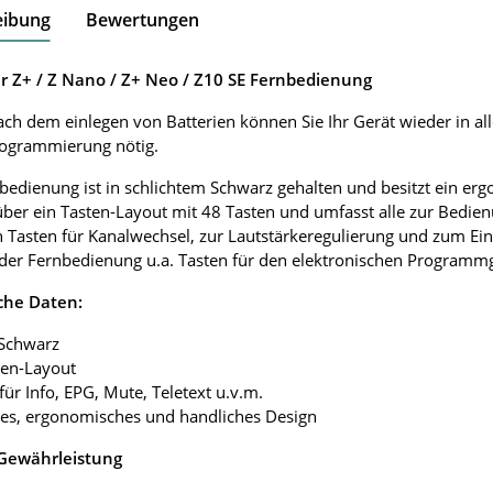
eibung
Bewertungen
r Z+ / Z Nano / Z+ Neo / Z10 SE Fernbedienung
ach dem einlegen von Batterien können Sie Ihr Gerät wieder in al
rogrammierung nötig.
bedienung ist in schlichtem Schwarz gehalten und besitzt ein e
über ein Tasten-Layout mit 48 Tasten und umfasst alle zur Bedie
 Tasten für Kanalwechsel, zur Lautstärkeregulierung und zum Ei
 der Fernbedienung u.a. Tasten für den elektronischen Programmgu
che Daten:
 Schwarz
ten-Layout
 für Info, EPG, Mute, Teletext u.v.m.
tes, ergonomisches und handliches Design
 Gewährleistung