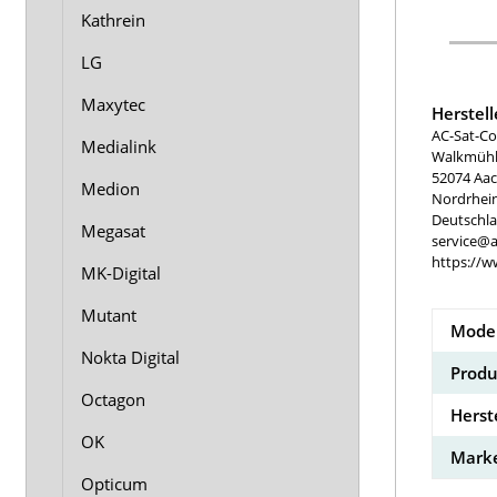
Kathrein
LG
Maxytec
Herstel
AC-Sat-Co
Medialink
Walkmühle
52074 Aa
Medion
Nordrhei
Deutschl
Megasat
service@a
https://w
MK-Digital
Mutant
Model
Nokta Digital
Produ
Octagon
Herst
OK
Marke
Opticum