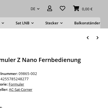
DE
0,00 €
Sat LNB
Stecker
Balkonständer
muler Z Nano Fernbedienung
kelnummer:
09865-002
4255785248277
orie:
Formuler
ller:
AC-Sat-Corner