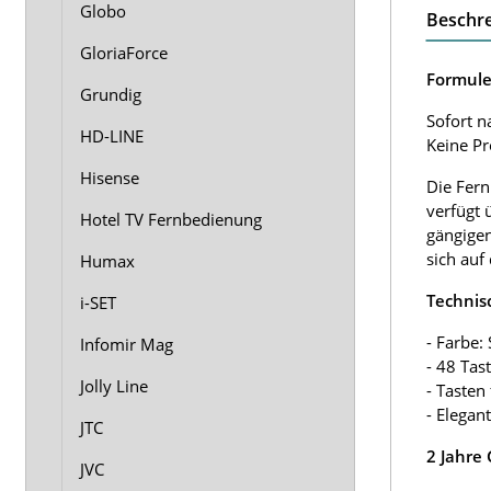
Globo
Beschr
GloriaForce
Formule
Grundig
Sofort n
HD-LINE
Keine P
Hisense
Die Fern
verfügt 
Hotel TV Fernbedienung
gängigen
sich auf
Humax
Technis
i-SET
- Farbe:
Infomir Mag
- 48 Tas
Jolly Line
- Tasten
- Elegan
JTC
2 Jahre
JVC