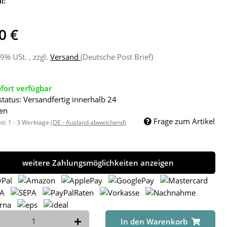
l:
0 €
19% USt. , zzgl.
Versand
(Deutsche Post Brief)
fort verfügbar
status: Versandfertig innerhalb 24
en
Frage zum Artikel
eit:
1 - 3 Werktage
(DE - Ausland abweichend)
weitere Zahlungsmöglichkeiten anzeigen
In den Warenkorb