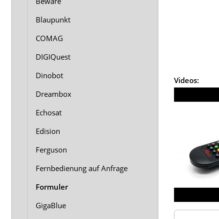
Beware
Blaupunkt
COMAG
DIGIQuest
Dinobot
Videos:
Dreambox
Echosat
Edision
Ferguson
Fernbedienung auf Anfrage
Formuler
GigaBlue