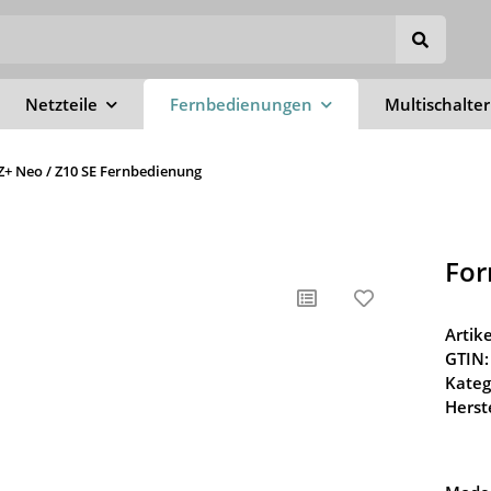
Netzteile
Fernbedienungen
Multischalter
 Z+ Neo / Z10 SE Fernbedienung
For
Arti
GTIN:
Kateg
Herste