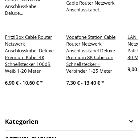
Fritz!Box Cable Router
Vodafone Station Cable
LAN 
Netzwerk
Router Netzwerk
Netz
Anschlusskabel Deluxe
Anschlusskabel Deluxe
Patc
Premium Kabel 4K
Premium 8K Cabelcon
30 M
Schnellstecker 100dB
Schnellstecker +
9,00
Weiß 1-20 Meter
Verbinder 1-25 Meter
6,90 € -
10,60 €
*
7,30 € -
13,40 €
*
Kategorien