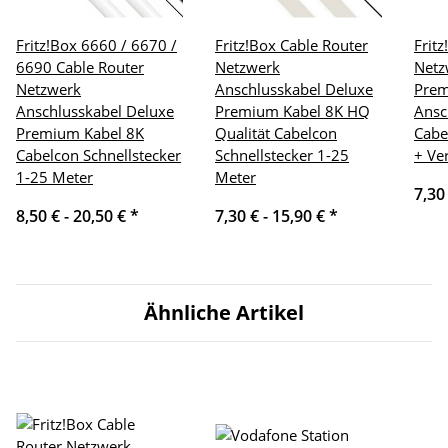
Fritz!Box 6660 / 6670 /
Fritz!Box Cable Router
Frit
6690 Cable Router
Netzwerk
Netz
Netzwerk
Anschlusskabel Deluxe
Pre
Anschlusskabel Deluxe
Premium Kabel 8K HQ
Ansc
Premium Kabel 8K
Qualität Cabelcon
Cabe
Cabelcon Schnellstecker
Schnellstecker 1-25
+ Ve
1-25 Meter
Meter
7,30
8,50 € -
20,50 €
*
7,30 € -
15,90 €
*
Ähnliche Artikel