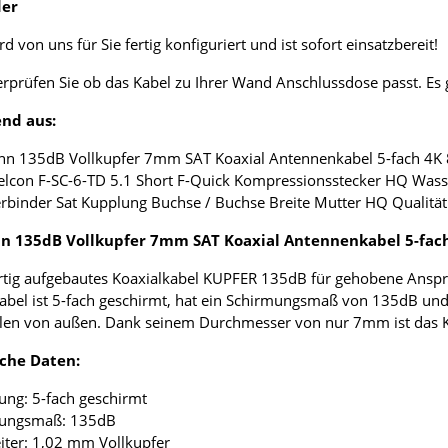
der
d von uns für Sie fertig konfiguriert und ist sofort einsatzbereit!
erprüfen Sie ob das Kabel zu Ihrer Wand Anschlussdose passt. E
nd aus:
nn 135dB Vollkupfer 7mm SAT Koaxial Antennenkabel 5-fach 4K
elcon F-SC-6-TD 5.1 Short F-Quick Kompressionsstecker HQ Wass
erbinder Sat Kupplung Buchse / Buchse Breite Mutter HQ Qualität
 135dB Vollkupfer 7mm SAT Koaxial Antennenkabel 5-fac
tig aufgebautes Koaxialkabel KUPFER 135dB für gehobene Anspr
abel ist 5-fach geschirmt, hat ein Schirmungsmaß von 135dB und
len von außen. Dank seinem Durchmesser von nur 7mm ist das Koax
che Daten:
ung: 5-fach geschirmt
mungsmaß: 135dB
eiter: 1,02 mm Vollkupfer