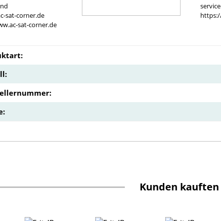
and
servic
c-sat-corner.de
https:
ww.ac-sat-corner.de
ktart:
l:
tellernummer:
e:
Kunden kauften