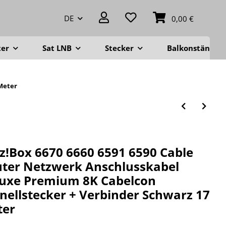
DE
0,00 €
ter
Sat LNB
Stecker
Balkonständer
 Meter
tz!Box 6670 6660 6591 6590 Cable
ter Netzwerk Anschlusskabel
uxe Premium 8K Cabelcon
nellstecker + Verbinder Schwarz 17
ter