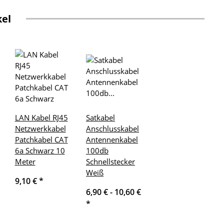
kel
LAN Kabel RJ45
Satkabel
Netzwerkkabel
Anschlusskabel
Patchkabel CAT
Antennenkabel
6a Schwarz 10
100db
Meter
Schnellstecker
Weiß
9,10 €
*
6,90 € -
10,60 €
*