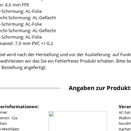
ion: 4,6 mm FPE
ie-Schirmung: AL-Folie
lecht-Schirmung: AL-Geflecht
ie-Schirmung: AL-Folie
lecht-Schirmung: AL-Geflecht
ie-Schirmung: AL-Folie
mantel: 7,0 mm PVC +/-0,2
bel wird nach der Herstellung und vor der Auslieferung auf Funk
währleisten wir das Sie ein Fehlerfreies Produkt erhalten. Bitte 
 Bestellung angefertigt.
Angaben zur Produkt
lerinformationen:
Veran
rner
AC-Sat
nstr. 12a
Walkmü
chen
Nordrh
n-Westfalen
Aachen