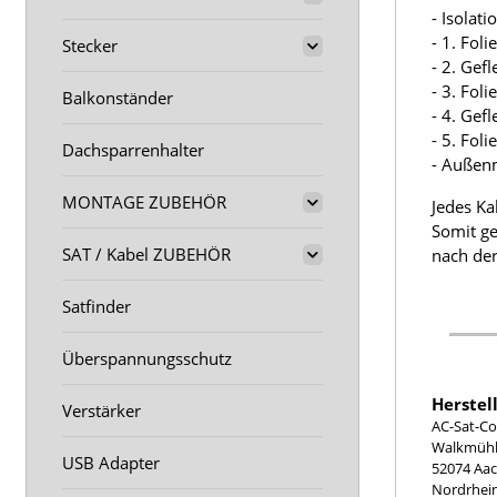
- Isolat
- 1. Fol
Stecker
- 2. Gef
- 3. Fol
Balkonständer
- 4. Gef
- 5. Fol
Dachsparrenhalter
- Außen
MONTAGE ZUBEHÖR
Jedes Ka
Somit ge
SAT / Kabel ZUBEHÖR
nach der
Satfinder
Überspannungsschutz
Herstel
Verstärker
AC-Sat-Co
Walkmühle
USB Adapter
52074 Aa
Nordrhei