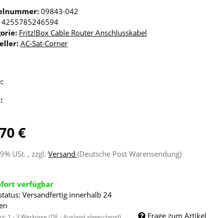
kelnummer:
09843-042
4255785246594
orie:
Fritz!Box Cable Router Anschlusskabel
eller:
AC-Sat-Corner
e:
e:
70 €
19% USt. , zzgl.
Versand
(Deutsche Post Warensendung)
ofort verfügbar
status: Versandfertig innerhalb 24
en
Frage zum Artikel
eit:
1 - 3 Werktage
(DE - Ausland abweichend)