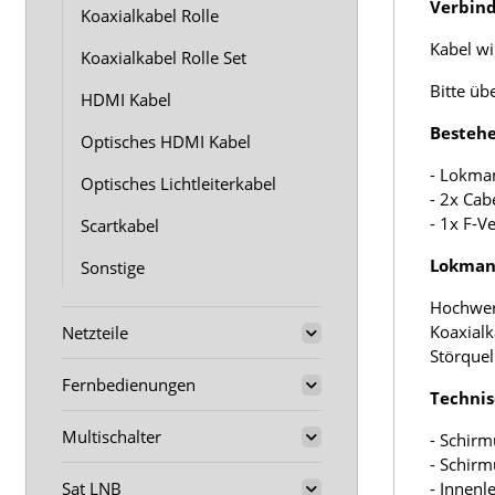
Verbin
Koaxialkabel Rolle
Kabel wir
Koaxialkabel Rolle Set
Bitte üb
HDMI Kabel
Bestehe
Optisches HDMI Kabel
- Lokma
Optisches Lichtleiterkabel
- 2x Cab
- 1x F-V
Scartkabel
Lokmann
Sonstige
Hochwer
Koaxialk
Netzteile
Störquel
Fernbedienungen
Technis
Multischalter
- Schirm
- Schir
Sat LNB
- Innenl