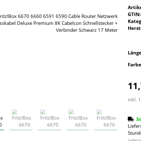
Arti
GTIN:
Kateg
Herst
Läng
Farb
11,
inkl. 
S
Liefer
Stund
Lieferz